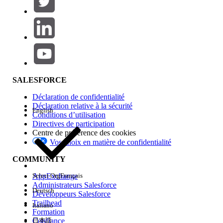
Ajouter
Gamme de produits
Impact des fonctionnalités
SALESFORCE
Déclaration de confidentialité
Déclaration relative à la sécurité
English
Conditions d’utilisation
Directives de participation
Centre de préférence des cookies
Vos choix en matière de confidentialité
Edition
COMMUNITY
AppExchange
Select Org
Français
Administrateurs Salesforce
Deutsch
Développeurs Salesforce
Trailhead
Italiano
Expérience
Formation
Confiance
日本語