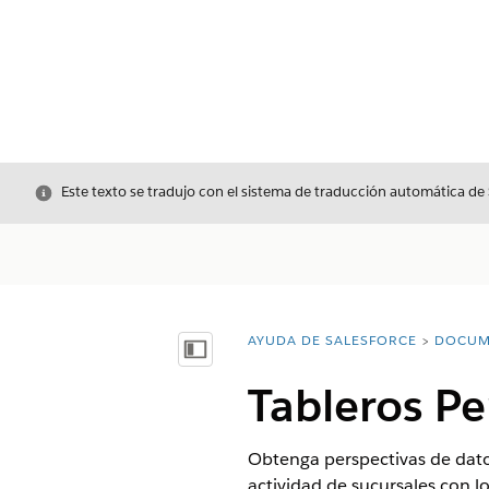
Cerrar
Este texto se tradujo con el sistema de traducción automática de
AYUDA DE SALESFORCE
DOCUM
Usted está aquí:
Mostrar índice de materias
Tableros Pe
Obtenga perspectivas de datos
actividad de sucursales con l