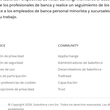
 de los profesionales de banca y realice un seguimiento de los
ite a los empleados de banca personal minorista y sucursal
u trabajo.
ence
RCE
COMMUNITY
peño
y
Unlimited
Editions con la licencia complementaria Agentfor
s
ón de privacidad
AppExchange
o y la eficiencia de sus sucursales realizando un seguimiento de i
ón de seguridad
Administradores de Salesforce
entes y balance. Evalúe la contribución individual de los profesiona
nes de uso
Desarrolladores de Salesforce
nversión de prospectos para identificar oportunidades de apoyo y 
es de participación
Trailhead
de sucursal, incluyendo cuentas financieras, oportunidades abiertas 
atégicos.
 preferencias de cookies
Capacitación
 opciones de privacidad
Trust
 de unidad de sucursal
o colectiva de una sucursal realizando un seguimiento del total de
 y oportunidades. Compare el desempeño de sucursales y banqueros 
© Copyright 2026, Salesforce.com Inc. Todos los derechos reservados. Las d
ctividades por objeto de referencia para la planificación estratégica
propietarios.