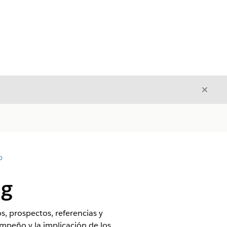
Cerrar
Cerrar
D
ng
s, prospectos, referencias y
empeño y la implicación de los