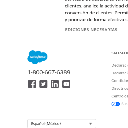
clientes, analice la actividad
conversión de clientes. Perm
y priorizar de forma efectiva s
EDICIONES NECESARIAS
Disponible en: Lightning Experi
SALESFO
Disponible en:
Empresa
,
desem
Tablero Gestión de sucursale
Declaraci
1-800-667-6389
Supervise el estado financier
Declaraci
tendencias históricas para cli
Condicio
volumen de actividad y la co
Directric
clientes detallados y a nivel 
la asignación de recursos estr
Centro de
Sus
Tablero Análisis de registros
Mida la repercusión de negoci
prospectos, contactos, casos
y analice la distribución de a
Select Org
Español (México)