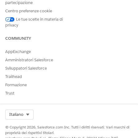
formazione. Analizzare i dati dei clienti a livello di filiale e
partecipazione
dettagliati, inclusi account finanziari, opportunità aperte e
Centro preferenze cookie
interazioni con i clienti per favorire l'allocazione strategica
Le tue scelte in materia di
delle risorse.
privacy
Cruscotto digitale Analisi record unità filiale
Misurare l'impatto aziendale collettivo di una filiale
COMMUNITY
monitorando i record totali, inclusi account, lead,
referenti, casi e opportunità. Confrontare le prestazioni
AppExchange
delle filiali e dei bancari utilizzando le classifiche dei
Amministratori Salesforce
leader e analizzare la distribuzione delle attività per
Sviluppatori Salesforce
oggetto di riferimento per la pianificazione strategica.
Trailhead
Identificare i fattori che determinano le migliori
prestazioni e le esigenze operative isolando i motivi
Formazione
principali per guidare la formazione e l'allocazione delle
Trust
risorse.
Cruscotto digitale Customer Acquisition (Acquisizione
clienti)
Select Org
Italiano
Assegnare priorità alle nuove attività evidenziando
immediatamente i lead aperti e i referral che richiedono
© Copyright 2026, Salesforce.com Inc. Tutti i diritti riservati. Vari marchi di
un follow-up immediato o non mostrano alcuna attività
proprietà dei rispettivi titolari.