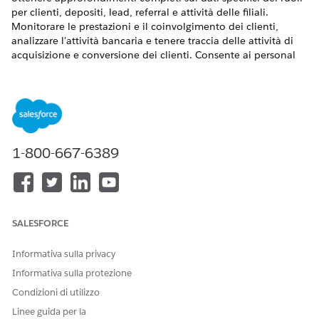
per clienti, depositi, lead, referral e attività delle filiali.
Monitorare le prestazioni e il coinvolgimento dei clienti,
analizzare l'attività bancaria e tenere traccia delle attività di
acquisizione e conversione dei clienti. Consente ai personal
banker retail e al personale di filiale di prendere decisioni
informate e di assegnare priorità al proprio lavoro.
VERSIONI (EDITION) RICHIESTE
Disponibile nelle versioni: Lightning Experience
1-800-667-6389
Disponibile in:
Enterprise
Edition,
Performance Edition
e
Unlimited
Edition con la licenza aggiuntiva Agentforce per
Financial Services Cloud.
Cruscotto digitale Branch Management (Gestione filiale)
SALESFORCE
Controllare lo stato finanziario e l'efficienza delle filiali
monitorando gli indicatori di prestazione chiave e le
Informativa sulla privacy
tendenze storiche per i clienti e il saldo. Valutare il
Informativa sulla protezione
contributo dei singoli bancari in termini di saldo totale,
Condizioni di utilizzo
volume di attività e conversione dei lead per identificare i
soggetti con le prestazioni migliori e le opportunità di
Linee guida per la