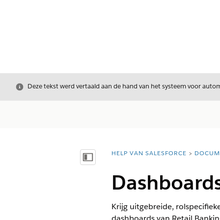
Sluiten
Deze tekst werd vertaald aan de hand van het systeem voor automa
HELP VAN SALESFORCE
DOCUM
U bent hier:
Inhoudsopgave weergeven
Dashboards 
Krijg uitgebreide, rolspecifiek
dashboards van Retail Banking