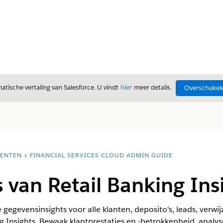
tische vertaling van Salesforce. U vindt
hier
meer details.
Overschakele
ENTEN
FINANCIAL SERVICES CLOUD ADMIN GUIDE
van Retail Banking Ins
e gegevensinsights voor alle klanten, deposito's, leads, verwijz
 Insights. Bewaak klantprestaties en -betrokkenheid, analys