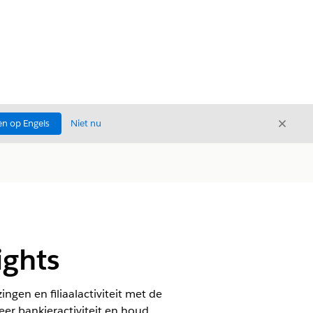
Sluite
n op Engels
Niet nu
Sluiten
ights
ingen en filiaalactiviteit met de
eer bankieractiviteit en houd