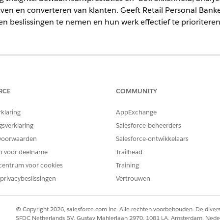
ven en converteren van klanten. Geeft Retail Personal Bank
 beslissingen te nemen en hun werk effectief te prioriteren
ience
ormance
en
Unlimited
Editions met de uitbreidingslicentie Agentfor
RCE
COMMUNITY
 gezondheid en efficiëntie van uw filialen door KPI's en historische
rklaring
AppExchange
van de individuele bankier over het totale saldo, activiteitsvolum
gsverklaring
Salesforce-beheerders
ingsmogelijkheden te identificeren. Analyseer klantgegevens op fili
voorwaarden
Salesforce-ontwikkelaars
pportunities en interacties met klanten om strategische resourceto
en voor deelname
Trailhead
s van filiaaleenheid
centrum voor cookies
Training
n een filiaal door het totale aantal records bij te houden, inclusie
hmark de prestaties van filialen en bankiers met behulp van de lea
privacybeslissingen
Vertrouwen
entieobject voor strategische planning. Identificeer de beste presta
 voor coaching en resourcetoewijzing te isoleren.
© Copyright 2026, salesforce.com inc. Alle rechten voorbehouden. De dive
SFDC Netherlands BV, Gustav Mahlerlaan 2970, 1081 LA, Amsterdam, Nede