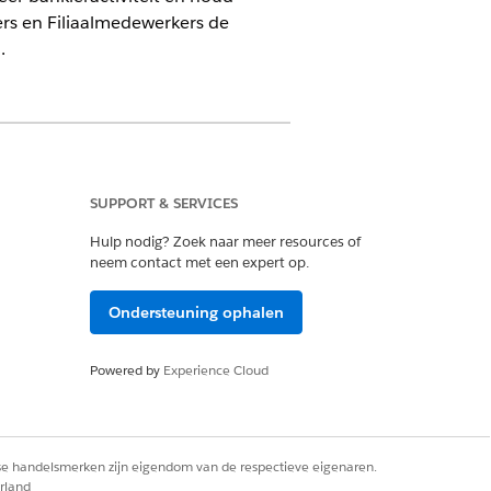
ers en Filiaalmedewerkers de
.
ce for Financial Services Cloud.
SUPPORT & SERVICES
Hulp nodig? Zoek naar meer resources of
 trends voor klanten en saldo bij te
neem contact met een expert op.
e en leadconversie om de best
aalniveau en in detail, inclusief
Ondersteuning ophalen
ewijzing te stimuleren.
Powered by
Experience Cloud
f accounts, leads, contactpersonen,
derboards en analyseer
tiefactoren en operationele behoeften
rse handelsmerken zijn eigendom van de respectieve eigenaren.
rland