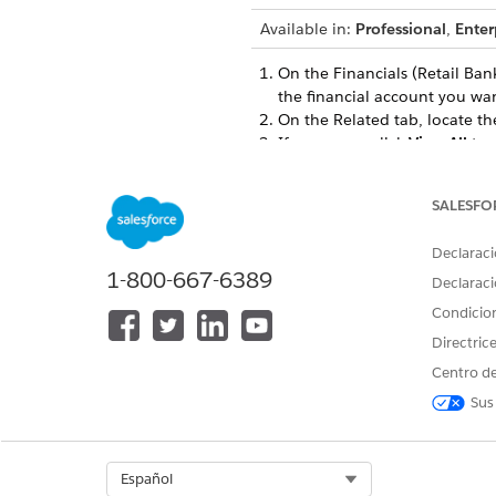
Available in:
Professional
,
Enter
On the Financials (Retail Ban
the financial account you want
On the Related tab, locate th
If necessary, click
View All
to s
To view a statement, click it.
SALESFO
Declaraci
¿RESOLVIÓ ESTE ARTÍCULO SU 
1-800-667-6389
Declaraci
¡Háganos saber cómo podemos m
Condicio
Directric
Centro de
Sus
Select Org
Español