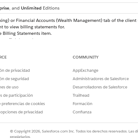
prise
, and
Unlimited
Editions
king) or Financial Accounts (Wealth Management) tab of the client 
 to view billing statements for.
e Billing Statements item.
ee all statements.
RCE
COMMUNITY
ón de privacidad
AppExchange
PROBLEMA?
ón de seguridad
Administradores de Salesforce
ejorar!
nes de uso
Desarrolladores de Salesforce
es de participación
Trailhead
 preferencias de cookies
Formación
 opciones de privacidad
Confianza
© Copyright 2026, Salesforce.com Inc. Todos los derechos reservados. Las d
propietarios.