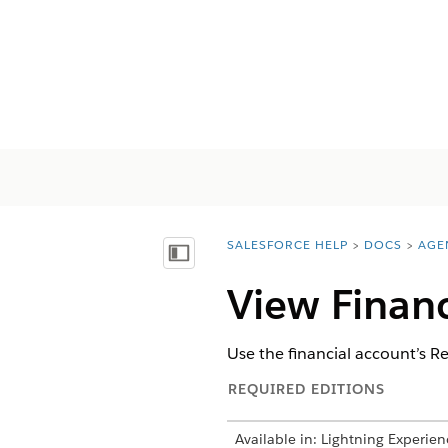
SALESFORCE HELP
DOCS
AGE
You are here:
Mostrar índice de materias
View Financ
Use the financial account’s Re
REQUIRED EDITIONS
Available in: Lightning Experien