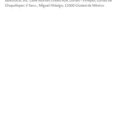
Salesforce, Inc. Calle Montes Urales 424, Lomas - Virreyes, Lomas de
Chapultepec V Secc., Miguel Hidalgo, 11000 Ciudad de México