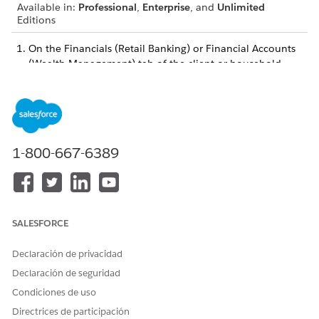
Available in:
Professional
,
Enterprise
, and
Unlimited
Editions
On the Financials (Retail Banking) or Financial Accounts
(Wealth Management) tab of the client or household
profile, click the name of the financial account you want
to view billing statements for.
On the Related tab, locate the Billing Statements item.
If necessary, click
View All
to see all statements.
To view a statement, click it.
1-800-667-6389
¿RESOLVIÓ ESTE ARTÍCULO SU PROBLEMA?
¡Háganos saber cómo podemos mejorar!
SALESFORCE
Sí
No
Declaración de privacidad
Declaración de seguridad
Condiciones de uso
Directrices de participación