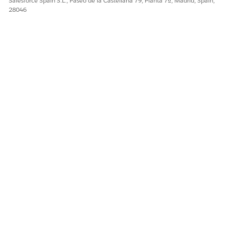
Salesforce Spain S.L., Paseo de la Castellana 79, Planta 7ª, Madrid, Spain,
28046