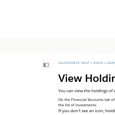
SALESFORCE HELP
DOCS
AGE
You are here:
Mostrar índice de materias
View Holdi
You can view the holdings of
On the Financial Accounts tab of 
the list of investments.
If you don’t see an icon, holdi