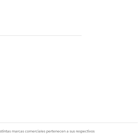
Sí
No
istintas marcas comerciales pertenecen a sus respectivos