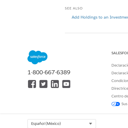
SEE ALSO
Add Holdings to an Investme
¿RESOLVIÓ ESTE ARTÍCULO SU 
¡Háganos saber cómo podemos m
SALESFO
Declaraci
1-800-667-6389
Declaraci
Condicio
Directric
Centro de
Sus
Select Org
Español (México)