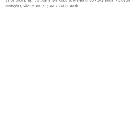
Salesforce Brasil, Av. Jornalista Roberto Marinho, 85 - 14º andar - Cidade
Monções, São Paulo - SP, 04575-000 Brasil