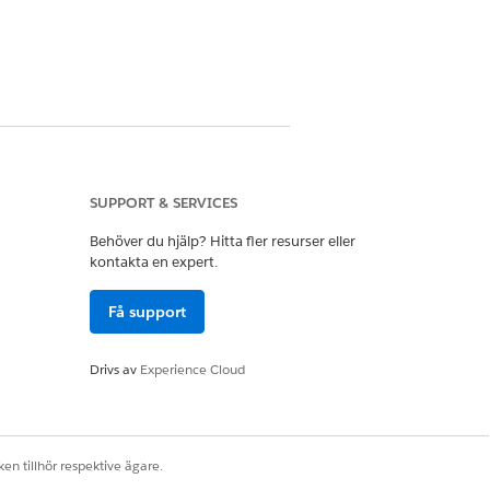
Ja
Nej
SUPPORT & SERVICES
Behöver du hjälp? Hitta fler resurser eller
kontakta en expert.
Få support
Drivs av
Experience Cloud
en tillhör respektive ägare.