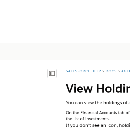
SALESFORCE HELP
DOCS
AGE
You are here:
Visa innehållsförteckning
View Holdi
You can view the holdings of
On the Financial Accounts tab of 
the list of investments.
If you don’t see an icon, holdi