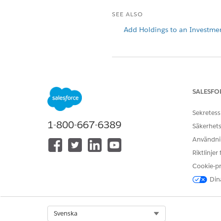
SEE ALSO
Add Holdings to an Investme
LÖSTE DENNA ARTIKEL DITT PR
Berätta för oss vad vi kan förbätt
SALESFO
Sekretess
1-800-667-6389
Säkerhets
Användnin
Riktlinjer
Cookie-p
Dina
Select Org
Svenska