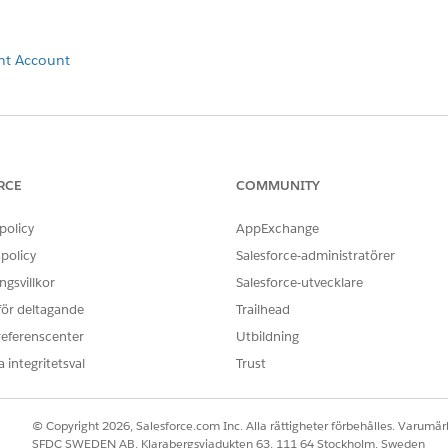
nt Account
OBLEM?
ra!
RCE
COMMUNITY
policy
AppExchange
policy
Salesforce-administratörer
gsvillkor
Salesforce-utvecklare
 för deltagande
Trailhead
referenscenter
Utbildning
 integritetsval
Trust
© Copyright 2026, Salesforce.com Inc. Alla rättigheter förbehålles. Varumärk
SFDC SWEDEN AB, Klarabergsviadukten 63, 111 64 Stockholm, Sweden