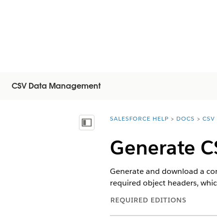
CSV Data Management
SALESFORCE HELP
DOCS
CSV
You are here:
Показать содержание
Generate C
Generate and download a comm
required object headers, whic
REQUIRED EDITIONS