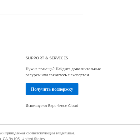
e import option visible in existing
SUPPORT & SERVICES
Нужна помощь? Найдите дополнительные
ресурсы или свяжитесь с экспертом.
ain
to skip this screen in the future.
 example, search for Account and select
Получить поддержку
Используется
Experience Cloud
ata under the column headers, and then
наки принадлежат соответствующим владельцам.
co, CA 94105, United States