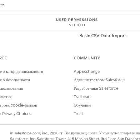
ce
USER PERMISSIONS
NEEDED
Basic CSV Data Import
and select the
CSV File Import
app.
ile Import app, change the profile settings to
make the CSV fil
RCE
COMMUNITY
е о конфиденциальности
AppExchange
ate
.
late window, click
 о безопасности
Start
. You can select
Администраторы Salesforce
Don't show this message ag
rce object for which you want to generate the import template. For
спользования
Разработчики Salesforce
частия
Trailhead
троек cookie-файлов
Обучение
elected object is downloaded to your device. Open the file, add d
.
r Privacy Choices
Trust
© salesforce.com, inc., 2026 гг. Все права защищены. Упомянутые товарные з
Salesforce, Inc. Salesforce Tower, 415 Mission Street, 3rd Floor, San Francis
РОБЛЕМУ?