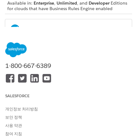
Available in:
Enterprise
,
Unlimited
, and
Developer
Editions
for clouds that have Business Rules Engine enabled
NOTE
Trial orgs are intended for proof of concept and guided
self-exploration. Trial orgs expire in 30 days.
1-800-667-6389
Go to
Developer Free Trials
sign-up page and look for your
cloud in the Industry-Based Trials tab.
Sign up for a trial org.
If your cloud has more than one trial org options, click
SALESFORCE
Compare 2 Trial Options
and select an org type.
Learning Trial Org
This fully configured org inclu
개인정보 처리방침
보안 정책
Base Trial Org
This unconfigured org is a blan
사용 약관
Enter your contact details.
참여 지침
Read and agree to the service agreement.