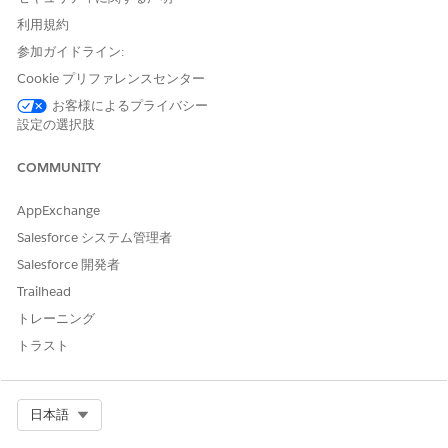
SEE ALSO
利用規約
参加ガイドライン:
Access Government Cloud Compliance Documentation
Access Documentation for Other Agencies
Cookie プリファレンスセンター
お客様によるプライバシー
設定の選択肢
この記事で問題は解決されましたか?
COMMUNITY
ご意見をお待ちしております。
AppExchange
はい
いいえ
Salesforce システム管理者
Salesforce 開発者
Trailhead
トレーニング
トラスト
Select Org
日本語