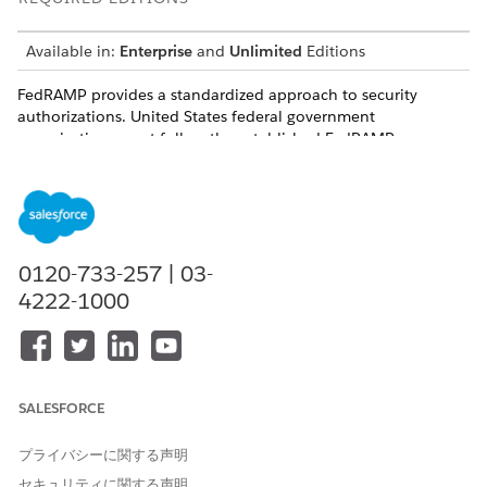
Available in:
Enterprise
and
Unlimited
Editions
FedRAMP provides a standardized approach to security
authorizations. United States federal government
organizations must follow the established FedRAMP process
for obtaining access to all Salesforce Government Cloud Plus
compliance documentation.
If you’re a Department of Defense (DoD) organization, use a
.
email address or append DoD to the package name to
mil
access documentation. Package information for Government
0120-733-257 | 03-
Cloud Plus - Defense is located in the Salesforce Government
4222-1000
Cloud Plus appendices in the FedRAMP package.
Download the FedRAMP Package Access Request Form.
Complete the package request form.
Enter the package name:
Salesforce Government
Cloud Plus
SALESFORCE
Enter the package ID:
FR2003061248
プライバシーに関する声明
Complete and submit the form.
セキュリティに関する声明