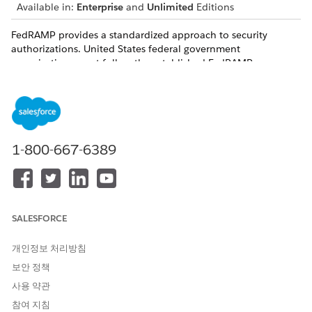
Available in:
Enterprise
and
Unlimited
Editions
FedRAMP provides a standardized approach to security
authorizations. United States federal government
organizations must follow the established FedRAMP process
for obtaining access to all Salesforce Government Cloud Plus
compliance documentation.
If you’re a Department of Defense (DoD) organization, use a
.
email address or append DoD to the package name to
mil
access documentation. Package information for Government
1-800-667-6389
Cloud Plus - Defense is located in the Salesforce Government
Cloud Plus appendices in the FedRAMP package.
Download the FedRAMP Package Access Request Form.
Complete the package request form.
SALESFORCE
Enter the package name:
Salesforce Government
Cloud Plus
개인정보 처리방침
Enter the package ID:
FR2003061248
보안 정책
Complete and submit the form.
사용 약관
SEE ALSO
참여 지침