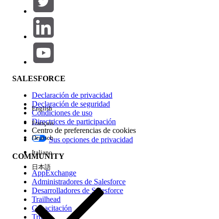
Agregar
Área de productos
Repercusión de función
SALESFORCE
Declaración de privacidad
Declaración de seguridad
English
Condiciones de uso
Directrices de participación
Français
Centro de preferencias de cookies
Deutsch
Sus opciones de privacidad
Edición
Italiano
COMMUNITY
日本語
AppExchange
Administradores de Salesforce
Desarrolladores de Salesforce
Trailhead
Experiencia
Capacitación
Trust