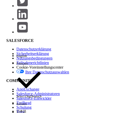
Produktbereich
Hinzufügen
Auswirkungen auf Funktionen
SALESFORCE
Datenschutzerklärung
Sicherheitserklärung
English
Nutzungsbedingungen
Teilnahmerichtlinien
Français
Cookie-Voreinstellungscenter
Ihre Datenschutzauswahlen
Edition
COMMUNITY
AppExchange
Salesforce-Administratoren
Select Org
Deutsch
Salesforce-Entwickler
Trailhead
Italiano
Erfahrung
Schulung
日本語
Trust