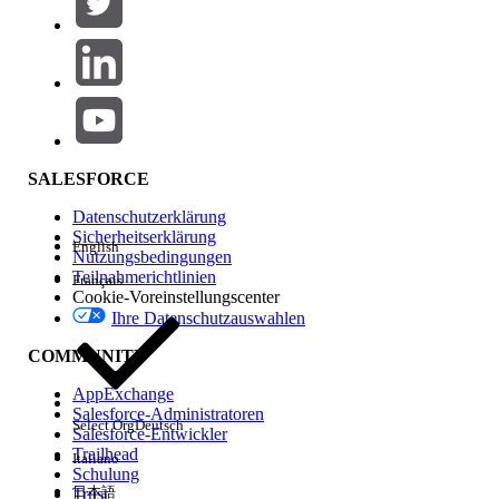
Produktbereich
Hinzufügen
Auswirkungen auf Funktionen
SALESFORCE
Datenschutzerklärung
Sicherheitserklärung
English
Nutzungsbedingungen
Teilnahmerichtlinien
Français
Cookie-Voreinstellungscenter
Ihre Datenschutzauswahlen
Edition
COMMUNITY
AppExchange
Salesforce-Administratoren
Select Org
Deutsch
Salesforce-Entwickler
Trailhead
Italiano
Erfahrung
Schulung
日本語
Trust