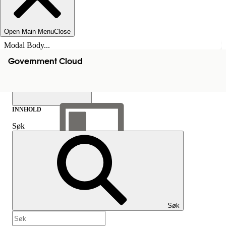
Open Main Menu
Close
Modal Body...
Government Cloud
INNHOLD
Søk
Vis innholdsfortegnelse
Innhold
Søk