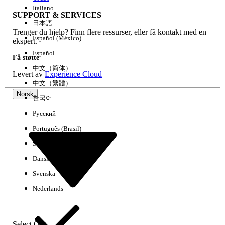
Italiano
SUPPORT & SERVICES
日本語
Trenger du hjelp? Finn flere ressurser, eller få kontakt med en
Fjern alle
Utført
Español (México)
ekspert.
Español
Få støtte
中文（简体）
Levert av
Experience Cloud
中文（繁體）
Norsk
한국어
Русский
Português (Brasil)
Suomi
Dansk
Svenska
Ingen resultater
Nederlands
Her er noen søketips
Kontroller stavemåten i søkeordene.
Select Org