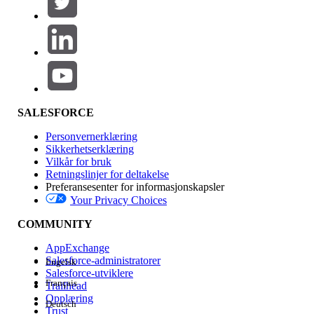
Legg til
Produktområde
Funksjonsinnvirkning
SALESFORCE
Personvernerklæring
Sikkerhetserklæring
Vilkår for bruk
Retningslinjer for deltakelse
Preferansesenter for informasjonskapsler
Your Privacy Choices
Utgave
COMMUNITY
AppExchange
Salesforce-administratorer
Engelsk
Salesforce-utviklere
Français
Trailhead
Erfaring
Opplæring
Deutsch
Trust