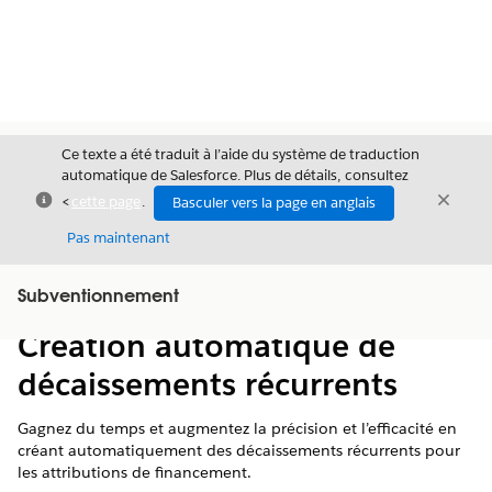
Ce texte a été traduit à l’aide du système de traduction
automatique de Salesforce. Plus de détails, consultez
Fermer
Ferme
<
cette page
.
Basculer vers la page en anglais
Fermer
Pas maintenant
Table des
Subventionnement
Afficher la table des matières
matières
Création automatique de
décaissements récurrents
Gagnez du temps et augmentez la précision et l’efficacité en
créant automatiquement des décaissements récurrents pour
les attributions de financement.