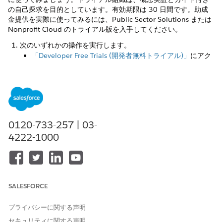
の自己探求を目的としています。有効期限は 30 日間です。助成
金提供を実際に使ってみるには、Public Sector Solutions または
Nonprofit Cloud のトライアル版を入手してください。
次のいずれかの操作を実行します。
「Developer Free Trials (開発者無料トライアル)」
にアク
セスし、「Industry-Based Trials (業種ベースのトライア
ル)」エリアで「Public Sector Solutions Free Trial
(Public Sector Solutions 無料トライアル)」または
「Nonprofit Cloud Free Trial (Nonprofit Cloud 無料トラ
イアル)」を探します。
Public Sector Solutions 学習トライアル
または
Nonprofit
0120-733-257 | 03-
Cloud 学習トライアル
を入手します。この学習トライアル
4222-1000
は、サンプルデータを含む完全に設定された組織です。こ
れを使って、すべての機能を試してみることができます。
Public Sector Solutions プレリリーストライアル
または
Nonprofit Cloud プレリリーストライアル
を入手します。
プレリリーストライアルには、予定されているリリースの
SALESFORCE
機能が含まれており、Sandbox プレビュー中にのみ利用
できます。
プライバシーに関する声明
Public Sector Solutions 基本トライアル
または
Nonprofit
セキュリティに関する声明