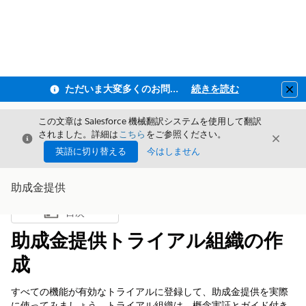
ただいま大変多くのお問い合わせをいただいており、ご連絡までにお時間を頂戴しております
続きを読む
Clo
この文章は Salesforce 機械翻訳システムを使用して翻訳
されました。詳細は
こちら
をご参照ください。
閉じる
閉じ
閉じる
英語に切り替える
今はしません
助成金提供
目次
目次を表示
助成金提供トライアル組織の作
成
すべての機能が有効なトライアルに登録して、助成金提供を実際
に使ってみましょう。トライアル組織は、概念実証とガイド付き