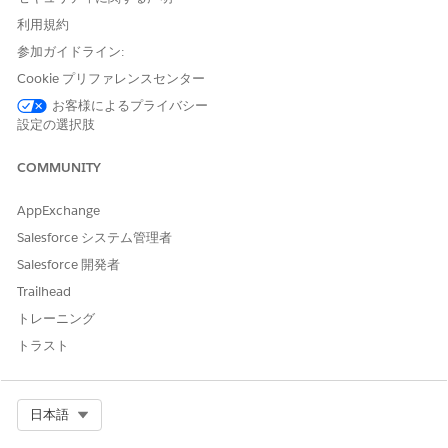
Cloud 基本トライアル
を入手します。基本トライアルは未
設定の組織であり、必要なライセンスと権限のみが含まれ
利用規約
ています。基本トライアルは、概念実証のプロジェクトや
参加ガイドライン:
一般的なテストに使用します。
Cookie プリファレンスセンター
連絡先の詳細情報を入力し、指示に従って
[次へ]
をクリック
お客様によるプライバシー
します。
設定の選択肢
サービス契約を読み、同意します。
[Submit (送信)]
または
[Start my Free Trial (無料トライアル
COMMUNITY
を開始)]
をクリックします。
AppExchange
組織が作成されたら、ログインの詳細が記載されたメールを探し
ます。トライアル組織には、あらかじめ有効化された助成金提供
Salesforce システム管理者
機能と、助成金提供に含まれる業界共通コンポーネントが含まれ
Salesforce 開発者
ています。
Trailhead
トレーニング
トラスト
この記事で問題は解決されましたか?
ご意見をお待ちしております。
Select Org
日本語
はい
いいえ