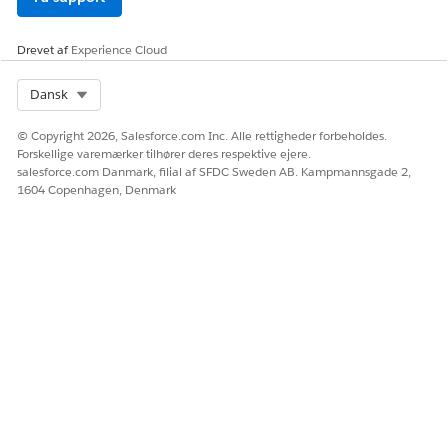
Drevet af
Experience Cloud
LØSTE DENNE ARTIKEL DIT PROBLEM?
Select Org
Dansk
Giv os besked, så vi kan forbedre os!
© Copyright 2026, Salesforce.com Inc. Alle rettigheder forbeholdes.
Ja
Nej
Forskellige varemærker tilhører deres respektive ejere.
salesforce.com Danmark, filial af SFDC Sweden AB. Kampmannsgade 2,
1604 Copenhagen, Denmark