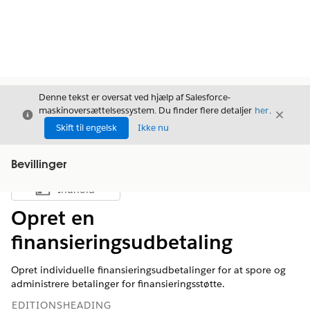
Denne tekst er oversat ved hjælp af Salesforce-
maskinoversættelsessystem. Du finder flere detaljer
her
.
Luk
Luk
Luk
Skift til engelsk
Ikke nu
Bevillinger
Indhold
Vis indholdsfortegnelse
Opret en
finansieringsudbetaling
Opret individuelle finansieringsudbetalinger for at spore og
administrere betalinger for finansieringsstøtte.
EDITIONSHEADING