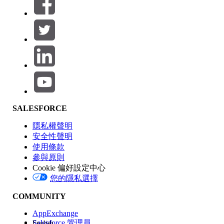
篩選器 (0)
選取篩選
新增
產品區域
SALESFORCE
功能影響
隱私權聲明
安全性聲明
使用條款
參與原則
Cookie 偏好設定中心
版本
您的隱私選擇
COMMUNITY
AppExchange
Salesforce 管理員
English