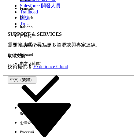
Salesforce 開發人員
Français
經驗
Trailhead
訓練
Deutsch
Trust
Italiano
SUPPORT & SERVICES
日本語
全部清除
完成
需要協助嗎？尋找更多資源或與專家連線。
Español (México)
Español
取得支援
中文（简体）
技術提供者
Experience Cloud
中文（繁體）
Select Org
中文（繁體）
한국어
Русский
沒有結果