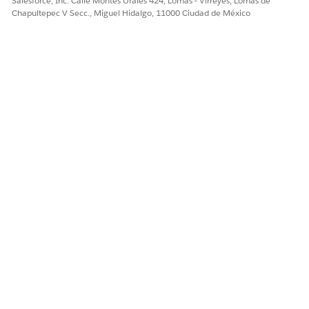
Salesforce, Inc. Calle Montes Urales 424, Lomas - Virreyes, Lomas de
Chapultepec V Secc., Miguel Hidalgo, 11000 Ciudad de México