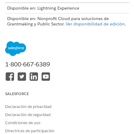
Disponible en: Lightning Experience
Disponible en: Nonprofit Cloud para soluciones de
Grantmaking y Public Sector.
Ver disponibilidad de edición
.
Gestionar solicitudes de becas y utilizar el flujo para
iniciar una solicitud para un solicitante de becas
Facilite a los solicitantes de subvenciones la tarea de
solicitar fondos creando una solicitud de múltiples fases o
secciones utilizando el Marco de trabajo de formularios.
1-800-667-6389
Configure formularios y solicitudes de Grantmaking
(Gestor de subvenciones) para su sitio de Experience
Cloud. A continuación, cree un flujo para crear una
solicitud de subvención para un solicitante e inicie el flujo
utilizando un botón en su sitio de Experience Cloud.
SALESFORCE
Configurar Otorgar revisiones de solicitudes, Asignar un
Declaración de privacidad
grupo de revisiones y Compartir registros de solicitudes
Declaración de seguridad
Cree espacios de trabajo de revisión para solicitudes de
becas que proporcionan una forma para que los revisores
Condiciones de uso
ingresen sus comentarios y calificaciones. Facilite a los
Directrices de participación
gestores de becas la tarea de asignar múltiples solicitudes