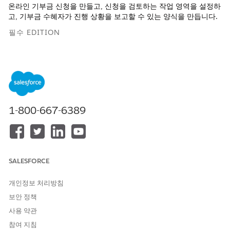
온라인 기부금 신청을 만들고, 신청을 검토하는 작업 영역을 설정하
고, 기부금 수혜자가 진행 상황을 보고할 수 있는 양식을 만듭니다.
필수 EDITION
지원 제품: Lightning Experience
지원 제품: 기부금 조성 기관 및 공공 부문 솔루션용 Nonprofit
Cloud.
Edition Availability 보기
.
기부금 신청 관리 및 플로를 사용하여 기부금 신청자 신청 시작
1-800-667-6389
양식 프레임워크를 사용하여 다단계 또는 다중 섹션 신청을 만
들어 기부금 신청자가 쉽게 펀딩을 신청할 수 있도록 합니다.
Experience Cloud 사이트에 기부금 조성 기관 양식 및 신청을
설정합니다. 그런 다음, 신청자가 기부금을 신청할 수 있는 플로
를 만들고 Experience Cloud 사이트에서 버튼을 사용하여 플
SALESFORCE
로를 시작합니다.
개인정보 처리방침
기부금 신청 검토 설청, 검토 그룹 할당, 신청 레코드 공유
보안 정책
기부금 신청에 대한 검토 작업 영역을 만들어 검토자가 사용자
피드백과 평점을 입력할 수 있는 방법을 제공합니다. 기부금 관
사용 약관
리자는 한 번에 여러 신청을 한 명의 검토자에게 간편하게 할당
참여 지침