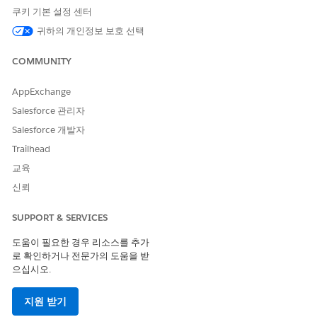
할 수 있습니다. 검토자는 기부금 신청과 관련된 레코드를 볼 수
쿠키 기본 설정 센터
있는지 확인합니다. 배치에서 검토 할당 및 신청 검토 공유 플로
귀하의 개인정보 보호 선택
템플릿을 사용하여 플로를 만들고 조직의 요구에 맞게 플로를
사용자 정의합니다.
COMMUNITY
기부금 수혜자 진행 현황 보고서 관리
Form Framework를 사용하여 기부금 수혜자가 Experience
AppExchange
Cloud 사이트에서 진행 현황 보고서를 완료할 수 있는 간소화
Salesforce 관리자
된 방법을 제공합니다. 수혜자는 조직에서 받은 기부금에 대한
예산 사용 내역과 결과를 보고할 수 있습니다.
Salesforce 개발자
Trailhead
교육
신뢰
이 기사를 통해 문제를 해결했습니까?
개선을 위한 의견을 보내주세요.
SUPPORT & SERVICES
예
아니요
도움이 필요한 경우 리소스를 추가
로 확인하거나 전문가의 도움을 받
으십시오.
지원 받기