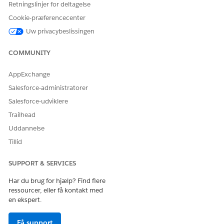
Grantmaker
Retningslinjer for deltagelse
finansieringsansø
Experience
Administrer
gningsopgaver
Cookie-præferencecenter
budgetforslag og
Tillægssøgeroplev
Uw privacybeslissingen
Gennemse og
bevillinger
else
administrer
COMMUNITY
bevillingsansøgni
Opret en
nger
prøveorganisation
AppExchange
for Bevillinger
Opsæt
Salesforce-administratorer
gennemgang af
bevillingsansøgni
Salesforce-udviklere
nger
Trailhead
Uddannelse
Tillid
Udvid yderligere:
Tildel og overvåg
Sikr
Få mere at vide
tilskud
overensstemmels
SUPPORT & SERVICES
om yderligere
e og sikkerhed
Administrer
Har du brug for hjælp? Find flere
funktioner og
Finansieringsstøtt
Administrer
ressourcer, eller få kontakt med
tilføjelsesprogram
e
Forløbsrapporter
en ekspert.
mer
for
Opret automatisk
Disse funktioner
Bevillingsmodtage
Få support