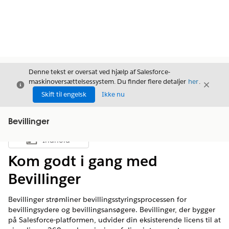
Denne tekst er oversat ved hjælp af Salesforce-
maskinoversættelsessystem. Du finder flere detaljer
her
.
Luk
Luk
Luk
Skift til engelsk
Ikke nu
Bevillinger
Indhold
Vis indholdsfortegnelse
Kom godt i gang med
Bevillinger
Bevillinger strømliner bevillingsstyringsprocessen for
bevillingsydere og bevillingsansøgere. Bevillinger, der bygger
på Salesforce-platformen, udvider din eksisterende licens til at