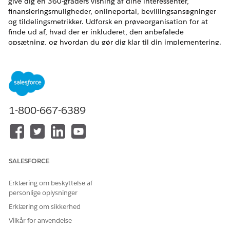
give dig en 360-graders visning af dine interessenter,
finansieringsmuligheder, onlineportal, bevillingsansøgninger
og tildelingsmetrikker. Udforsk en prøveorganisation for at
finde ud af, hvad der er inkluderet, den anbefalede
opsætning, og hvordan du gør dig klar til din implementering.
1-800-667-6389
Administrer
Bliv orienteret
Opret dit
ansøgninger,
Bevillingsprogram
Hvad er
registrering og
Bevillinger?
Opsætning af
gennemgang
SALESFORCE
Bevillinger
Forstå bevillinger
Tillægsformularer
Aktiver Bevillinger
Erklæring om beskyttelse af
Opsæt en
Brug
personlige oplysninger
Experience Cloud-
Administrer
automatisering til
lokalitet for
finansieringsmulig
Erklæring om sikkerhed
Bevillinger
Bevillinger
heder for
Vilkår for anvendelse
Automatiske
Bevillinger