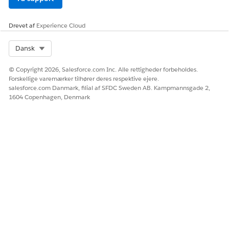
tilbagevendende
kan kræve
re
udbetalinger
yderligere
Del
licenser.
Drevet af
Experience Cloud
Opret automatisk
bevillingsregistreri
tilbagevendende
Måle
nger sikkert
finansieringstildeli
Select Org
Dansk
tildelingsydeevne
ngskrav
Opsæt
med
handlingsplaner
© Copyright 2026, Salesforce.com Inc. Alle rettigheder forbeholdes.
resultatstyring
Spor faktisk
og
Forskellige varemærker tilhører deres respektive ejere.
budgetforbrug
salesforce.com Danmark, filial af SFDC Sweden AB. Kampmannsgade 2,
Opret
dokumentkontroll
1604 Copenhagen, Denmark
bevillingsaftaler
ister for
Administrer
med Omnistudio
Bevillinger
kontraktlivscykluss
Dokumentgenerer
en med Salesforce
Forbedr
ing
Contracts
nøjagtighed og
Visualiser
overholdelse af
bevillinger, krav
faseadministratio
og udbetalinger
n
med tidslinjer
Visualiser
registreringsforbin
delser med ARC
(Actionable