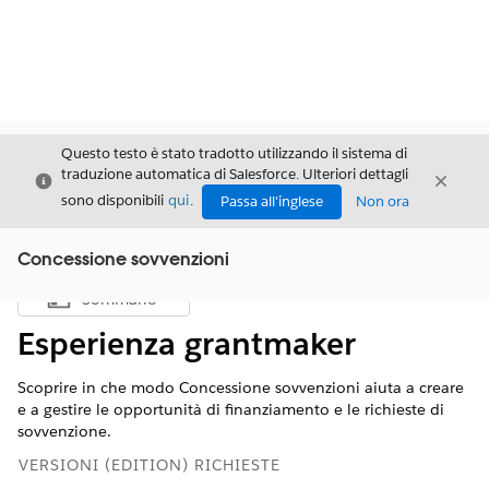
Questo testo è stato tradotto utilizzando il sistema di
traduzione automatica di Salesforce. Ulteriori dettagli
Chiudi
Chiud
Chiudi
sono disponibili
qui
.
Passa all'inglese
Non ora
Concessione sovvenzioni
Sommario
Mostra sommario
Esperienza grantmaker
Scoprire in che modo Concessione sovvenzioni aiuta a creare
e a gestire le opportunità di finanziamento e le richieste di
sovvenzione.
VERSIONI (EDITION) RICHIESTE