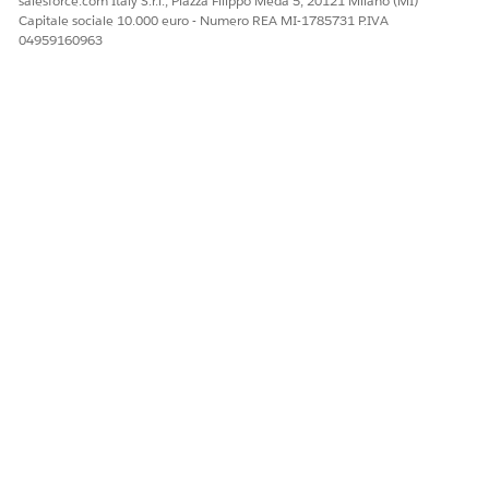
salesforce.com Italy S.r.l., Piazza Filippo Meda 5, 20121 Milano (MI)
Capitale sociale 10.000 euro - Numero REA MI-1785731 P.IVA
04959160963