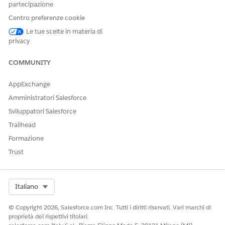
partecipazione
tenere traccia dell'intero processo delle sovvenzioni.
Centro preferenze cookie
Le tue scelte in materia di
privacy
QUESTO ARTICOLO HA RISOLTO IL PROBLEMA?
Facci sapere, così possiamo migliorare!
COMMUNITY
Sì
No
AppExchange
Amministratori Salesforce
Sviluppatori Salesforce
Trailhead
Formazione
Trust
Select Org
Italiano
© Copyright 2026, Salesforce.com Inc. Tutti i diritti riservati. Vari marchi di
proprietà dei rispettivi titolari.