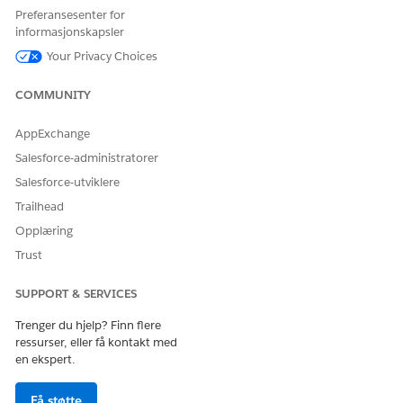
Preferansesenter for
informasjonskapsler
HJALP DENNE ARTIKKELEN MED Å LØSE PROBLEMET DITT?
Your Privacy Choices
La oss få vite det slik at vi kan forbedre!
COMMUNITY
Ja
Nei
AppExchange
Salesforce-administratorer
Salesforce-utviklere
Trailhead
Opplæring
Trust
SUPPORT & SERVICES
Trenger du hjelp? Finn flere
ressurser, eller få kontakt med
en ekspert.
Få støtte