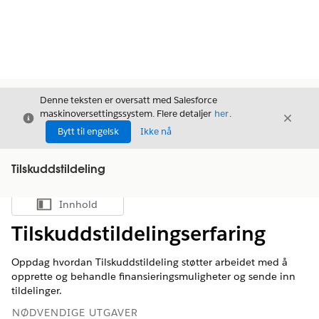
Denne teksten er oversatt med Salesforce
maskinoversettingssystem. Flere detaljer
her
.
Avslutt
Avslut
Avslutt
Bytt til engelsk
Ikke nå
Tilskuddstildeling
Innhold
Vis innholdsfortegnelse
Tilskuddstildelingserfaring
Oppdag hvordan Tilskuddstildeling støtter arbeidet med å
opprette og behandle finansieringsmuligheter og sende inn
tildelinger.
NØDVENDIGE UTGAVER