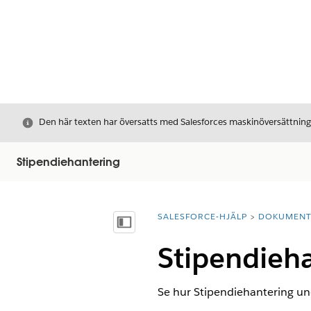
Stäng
Den här texten har översatts med Salesforces maskinöversättnin
Stipendiehantering
SALESFORCE-HJÄLP
DOKUMEN
Du är här:
Visa innehållsförteckning
Stipendieh
Se hur Stipendiehantering un