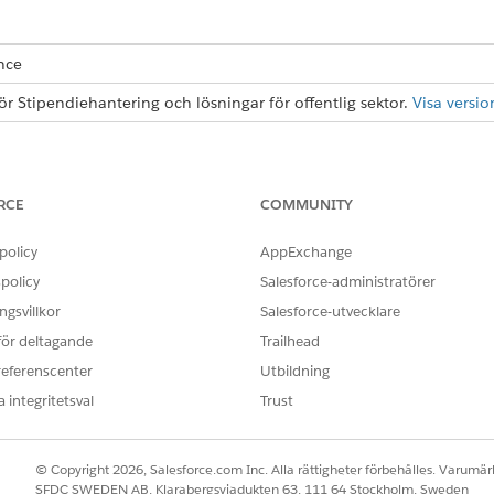
ence
för Stipendiehantering och lösningar för offentlig sektor.
Visa versio
ett och samma ställe för att hantera allt som är involverat 
de behöver i olika system. Det är nästintill omöjligt att samla
tering kan du hantera allt med hjälp av Salesforces 360-lösn
RCE
COMMUNITY
ch individer med koppling till stipendier och stipendieansökningar.
policy
AppExchange
er som innehåller ansökningsinformation.
policy
Salesforce-administratörer
dkännanden av stipendieansökningar och budgetar.
ch instrumentpaneler till att följa stipendieprocessen från början ti
gsvillkor
Salesforce-utvecklare
 för deltagande
Trailhead
referenscenter
Utbildning
OBLEM?
 integritetsval
Trust
ra!
© Copyright 2026, Salesforce.com Inc. Alla rättigheter förbehålles. Varumärk
SFDC SWEDEN AB, Klarabergsviadukten 63, 111 64 Stockholm, Sweden