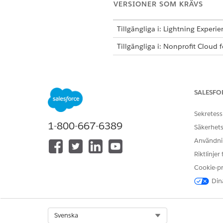
VERSIONER SOM KRÄVS
Tillgängliga i: Lightning Experi
Tillgängliga i: Nonprofit Cloud 
Stipendiehandläggare behöver 
alltför ofta finns de detaljer 
helhetsbild. Med Stipendiehan
SALESFO
Håll koll på organisationer o
Sekretess
Skapa finansieringsmöjlighet
1-800-667-6389
Säkerhets
Hantera granskningar och go
Använd Salesforces rapporter o
Användnin
Riktlinjer
Cookie-p
LÖSTE DENNA ARTIKEL DITT PR
Dina
Berätta för oss vad vi kan förbätt
Select Org
Svenska