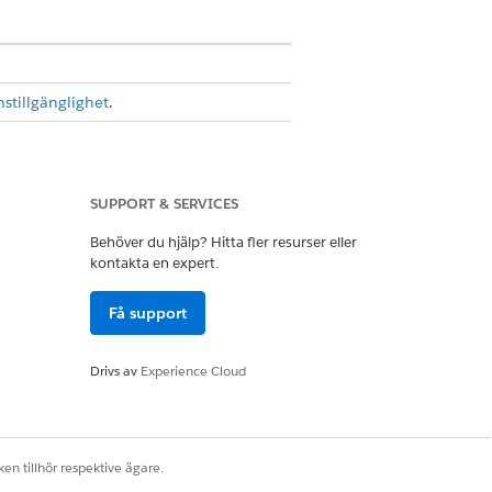
nstillgänglighet
.
i din organisations stipendier, men
 ihop alla uppgifter och skapa en
ing för intressenter.
SUPPORT & SERVICES
Behöver du hjälp? Hitta fler resurser eller
kontakta en expert.
ll slut.
Få support
Drivs av
Experience Cloud
Ja
Nej
en tillhör respektive ägare.