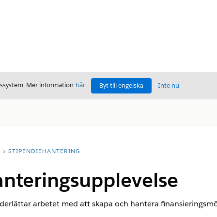
gssystem. Mer information
här
.
Byt till engelska
Inte nu
T
STIPENDIEHANTERING
anteringsupplevelse
derlättar arbetet med att skapa och hantera finansieringsmö