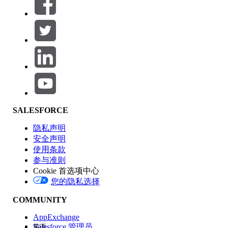
筛选器 (0)
选择筛选器
添加
产品区域
SALESFORCE
功能影响
隐私声明
安全声明
使用条款
参与准则
Cookie 首选项中心
版本
您的隐私选择
COMMUNITY
AppExchange
Salesforce 管理员
英语