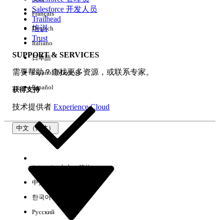
Salesforce 开发人员
Français
体验
Trailhead
培训
Deutsch
Trust
Italiano
SUPPORT & SERVICES
日本語
全部清除
完成
需要帮助？查找更多资源，或联系专家。
Español (México)
Español
获得支持
技术提供者
Experience Cloud
中文（简体）
Select Org
中文（简体）
中文（繁体）
한국어
Русский
没有结果