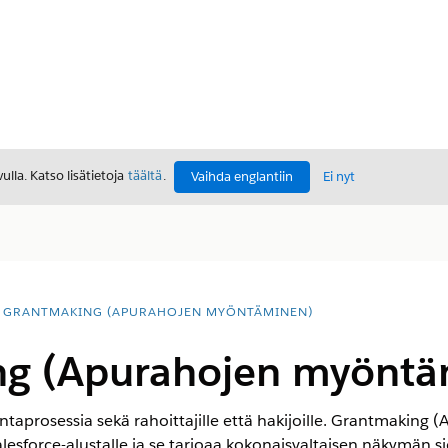
lla. Katso lisätietoja
täältä
.
Vaihda englantiin
Ei nyt
GRANTMAKING (APURAHOJEN MYÖNTÄMINEN)
g (Apurahojen myöntä
lintaprosessia sekä rahoittajille että hakijoille. Grantmaki
esforce-alustalle ja se tarjoaa kokonaisvaltaisen näkymän s