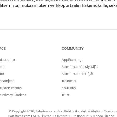
itsemista, mukaan lukien verkkoportaalin hakemuksille, sekä
encessa
Grantmaking (Apurahojen myöntäminen) ‐ominaisuudelle ja julkisen 
RCE
COMMUNITY
öntäminen) ‑ominaisuuden esittely
alausunto
AppExchange
-sovellusalustaa osallistumaan apurahojen hakijoihin ja hallitsema
ote
Salesforce-pääkäyttäjät
öntäminen) ‐ominaisuuden avulla.
dot
Salesforce-kehittäjät
yöntäminen) ‑ominaisuuden määrittäminen
misohjeet
Trailhead
myöntäminen) ‑ominaisuus käyttöön Salesforce-organisaatiossasi a
tusten keskus
Koulutus
täminen) ‑ominaisuuksiin, ja määritä lisäominaisuuksia, kuten Ex
omaatio.
r Privacy Choices
Trust
© Copyright 2026, Salesforce.com Inc. Kaikki oikeudet pidätetään. Tavarame
Salesforce.com EMEA Limited, Keilaranta 1, 3rd floor 02150 Espoo Finland