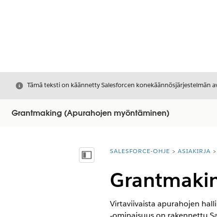
Sulje
Tämä teksti on käännetty Salesforcen konekäännösjärjestelmän avu
Grantmaking (Apurahojen myöntäminen)
SALESFORCE-OHJE
ASIAKIRJA
Olet tässä:
Näytä sisällysluettelo
Grantmakin
Virtaviivaista apurahojen hal
‑ominaisuus on rakennettu Sal