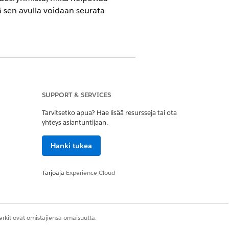
 sen avulla voidaan seurata
sektorin ratkaisuille.
Näytä Edition-
SUPPORT & SERVICES
Tarvitsetko apua? Hae lisää resursseja tai ota
yhteys asiantuntijaan.
an apurahojen täyttä elinkaarta
Hanki tukea
ntaaksesi käyttäjille käyttöoikeuden
Tarjoaja
Experience Cloud
perience Cloud -sivusto,
rkit ovat omistajiensa omaisuutta.