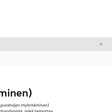
Sulje
Sulje
minen)
ng (Apurahojen myöntäminen)
idosryhmistä, mikä helpottaa