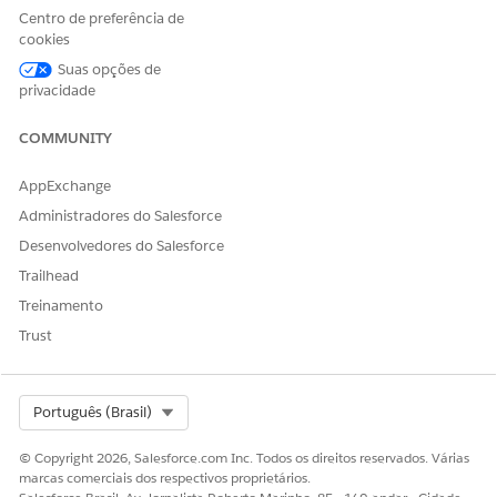
Centro de preferência de
ESTE ARTIGO RESOLVEU SEU PROBLEMA?
cookies
Diga-nos para podermos melhorar!
Suas opções de
privacidade
Sim
Não
COMMUNITY
AppExchange
Administradores do Salesforce
Desenvolvedores do Salesforce
Trailhead
Treinamento
Trust
Select Org
Português (Brasil)
© Copyright 2026, Salesforce.com Inc. Todos os direitos reservados. Várias
marcas comerciais dos respectivos proprietários.