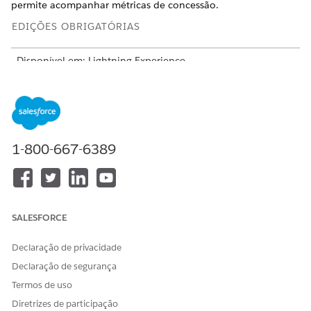
permite acompanhar métricas de concessão.
EDIÇÕES OBRIGATÓRIAS
Disponível em: Lightning Experience
Disponível em: Nonprofit Cloud para Grantmaking e
Soluções do setor público.
Visualizar disponibilidade da
edição
.
Introdução ao Grantmaking
1-800-667-6389
Estenda a plataforma Salesforce para engajar os usuários
que buscam concessões e gerenciar todo o ciclo de vida
da concessão com o Grantmaking.
Configuração do Grantmaking
SALESFORCE
Ative o Grantmaking em sua organização do Salesforce, dê
aos usuários acesso aos recursos do Grantmaking e
Declaração de privacidade
configure recursos adicionais, como seu site do
Experience Cloud, planos de ação e automação.
Declaração de segurança
Termos de uso
Diretrizes de participação