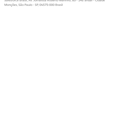
Salesforce Brasil, Av. Jornalista Roberto Marinho, 85 - 14º andar - Cidade
Monções, São Paulo - SP, 04575-000 Brasil