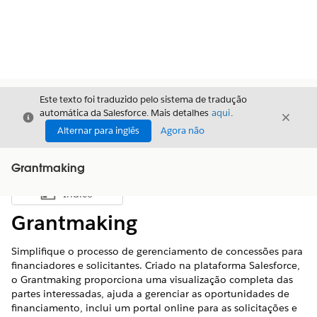
Este texto foi traduzido pelo sistema de tradução
automática da Salesforce. Mais detalhes
aqui
.
Fechar
Fecha
Fechar
Alternar para inglês
Agora não
Grantmaking
Índice
Mostrar índice
Grantmaking
Simplifique o processo de gerenciamento de concessões para
financiadores e solicitantes. Criado na plataforma Salesforce,
o Grantmaking proporciona uma visualização completa das
partes interessadas, ajuda a gerenciar as oportunidades de
financiamento, inclui um portal online para as solicitações e