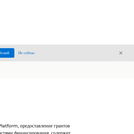
Закры
йский
Не сейчас
Закрыт
Platform, предоставление грантов
остями финансирования, содержит