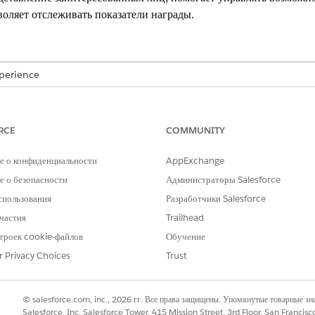
воляет отслеживать показатели награды.
xperience
кая организация Cloud для предоставления грантов и решений Public Se
антов
RCE
COMMUNITY
ce для привлечения грантополучателей и управления полным жизненным
е о конфиденциальности
AppExchange
антов
 о безопасности
Администраторы Salesforce
в в организации Salesforce, предоставьте пользователям доступ к функ
спользования
Разработчики Salesforce
имер, сайт Experience Cloud, планы действий и автоматизацию.
частия
Trailhead
троек cookie-файлов
Обучение
r Privacy Choices
Trust
РОБЛЕМУ?
и стать лучше!
© salesforce.com, inc., 2026 гг. Все права защищены. Упомянутые товарные з
Salesforce, Inc. Salesforce Tower, 415 Mission Street, 3rd Floor, San Francis