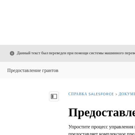
Закрыть
Данный текст был переведен при помощи системы машинного перево
Предоставление грантов
СПРАВКА SALESFORCE
ДОКУМ
Вы находитесь здесь:
Показать содержание
Предоставл
Упростите процесс управления 
предоставляет комплексное пре