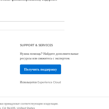
ctor.
Просмотр доступности версии
.
SUPPORT & SERVICES
 циклом грантов посредством
Нужна помощь? Найдите дополнительные
ресурсы или свяжитесь с экспертом.
циям предоставления грантов и настройте
Получить поддержку
Используется
Experience Cloud
Да
Нет
наки принадлежат соответствующим владельцам.
co, CA 94105, United States