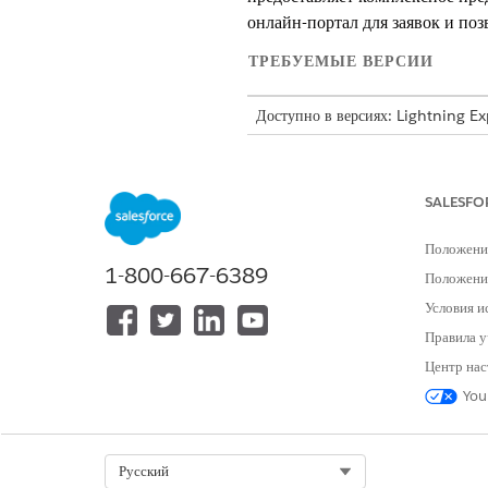
онлайн-портал для заявок и поз
ТРЕБУЕМЫЕ ВЕРСИИ
Доступно в версиях: Lightning E
Доступно в версиях: Некоммерчес
Введение в предоставление гр
SALESFO
Расширьте платформу Salesfor
предоставления грантов.
Положени
1-800-667-6389
Настройка предоставления гр
Положение
Включите предоставление гранто
Условия и
дополнительные функции, напр
Правила у
Центр нас
You
ЭТА СТАТЬЯ РЕШИЛА ВАШУ П
Оставьте свой отзыв, чтобы мы могл
Select Org
Русский