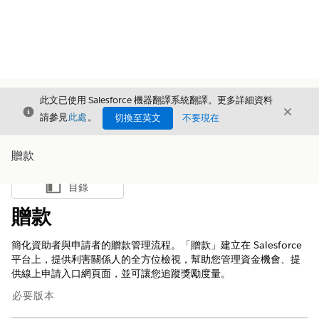
此文已使用 Salesforce 機器翻譯系統翻譯。更多詳細資料
結束
結束
結束
請參見
此處
。
切換至英文
不要現在
贈款
目錄
顯示目錄
贈款
簡化資助者與申請者的贈款管理流程。「贈款」建立在 Salesforce
平台上，提供利害關係人的全方位檢視，幫助您管理資金機會、提
供線上申請入口網頁面，並可讓您追蹤獎勵度量。
必要版本