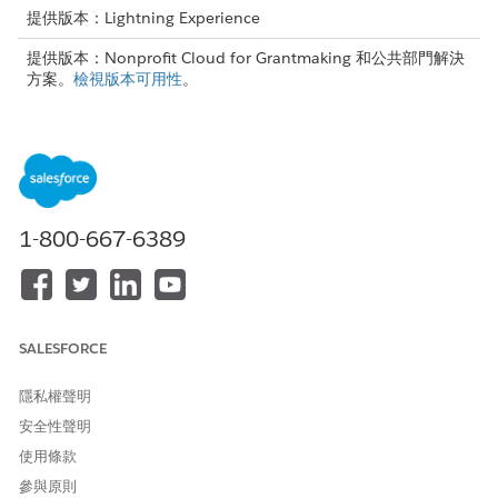
提供版本：Lightning Experience
提供版本：Nonprofit Cloud for Grantmaking 和公共部門解決
方案。
檢視版本可用性
。
贈款簡介
延伸 Salesforce 平台以吸引贈款尋求者,並透過「贈款」管理完
整贈款生命週期。
贈款設定
開啟您 Salesforce 組織中的「贈款」、將「贈款」功能的存取
1-800-667-6389
權授與您的使用者，並設定其他功能，例如 Experience Cloud
網站、動作計畫和自動化。
SALESFORCE
此文章是否解決您的問題？
隱私權聲明
請讓我們知道，以便我們改進！
安全性聲明
是
否
使用條款
參與原則