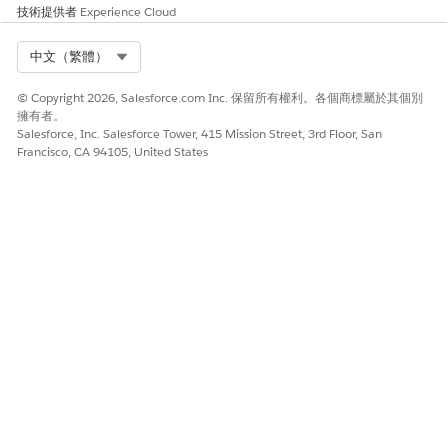
技術提供者
Experience Cloud
Select Org
中文（繁體）
© Copyright 2026, Salesforce.com Inc. 保留所有權利。各個商標屬於其個別
擁有者。
Salesforce, Inc. Salesforce Tower, 415 Mission Street, 3rd Floor, San
Francisco, CA 94105, United States