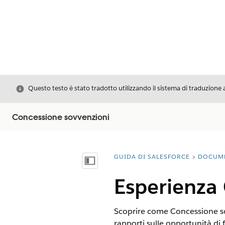
Chiudi
Questo testo è stato tradotto utilizzando il sistema di traduzione 
Concessione sovvenzioni
GUIDA DI SALESFORCE
DOCUM
Ti trovi qui:
Mostra sommario
Esperienza
Scoprire come Concessione sovv
rapporti sulle opportunità di