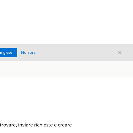
Chiud
'inglese
Non ora
Chiudi
ovare, inviare richieste e creare