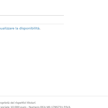
sualizzare la disponibilità
.
ieste di sovvenzioni per le
pate e inviate per posta e venivano
iedente sovvenzioni in Concessione
iave delle prestazioni (KPI).
Sì
No
prietà dei rispettivi titolari.
ale sociale 10.000 euro - Numero REA MI-1785731 P.IVA