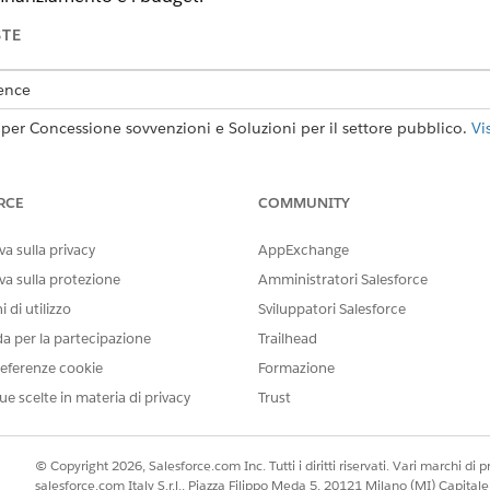
STE
ience
 per Concessione sovvenzioni e Soluzioni per il settore pubblico.
Vi
derano un'esperienza online per scoprire e gestire le loro rich
fferte. Sono finiti i giorni in cui le richieste venivano stam
RCE
COMMUNITY
r inviare rapporti periodici. Il cuore dell'esperienza del rich
e che consente ai richiedenti di:
a sulla privacy
AppExchange
va sulla protezione
Amministratori Salesforce
re richieste per opportunità di finanziamento.
 di utilizzo
Sviluppatori Salesforce
udget.
i di supporto.
da per la partecipazione
Trailhead
ei fondi e sull'avanzamento rispetto agli obiettivi e agli indicatori ch
eferenze cookie
Formazione
ue scelte in materia di privacy
Trust
IL PROBLEMA?
© Copyright 2026, Salesforce.com Inc. Tutti i diritti riservati. Vari marchi di pro
orare!
salesforce.com Italy S.r.l., Piazza Filippo Meda 5, 20121 Milano (MI) Capit