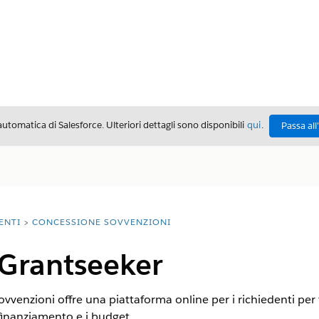
automatica di Salesforce. Ulteriori dettagli sono disponibili
qui
.
Passa all
ENTI
CONCESSIONE SOVVENZIONI
 Grantseeker
enzioni offre una piattaforma online per i richiedenti per tr
 finanziamento e i budget.