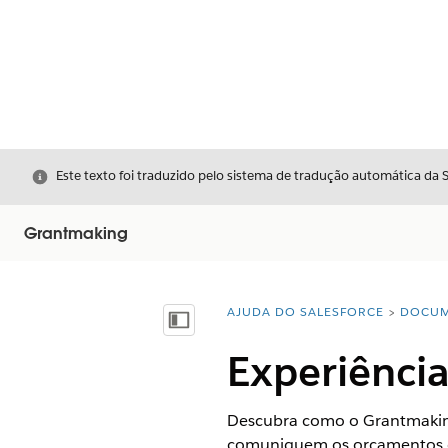
Fechar
Este texto foi traduzido pelo sistema de tradução automática da 
Grantmaking
AJUDA DO SALESFORCE
DOCUM
Você está aqui:
Mostrar índice
Experiência
Descubra como o Grantmaking 
comuniquem os orçamentos e