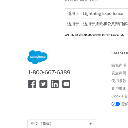
适用于：Lightning Experience
适用于：适用于拨款和公共部门解决方案的
资助寻求者希望获得在线体验
况已经成为历史。拨款中寻求
了解并申请资助机会。
SALESFO
提交预算提案。
上传支持文档和材料。
隐私声明
反馈资金使用情况以及目标和 K
1-800-667-6389
安全声明
使用条款
参与准则
本文章是否解决您的问题？
Cookie
请与我们共享您的想法，以便我们
您
Select Org
中文（简体）