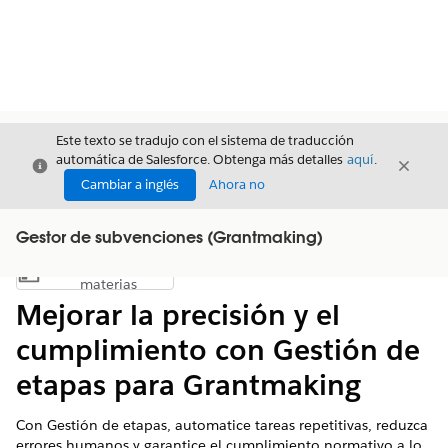
Este texto se tradujo con el sistema de traducción
automática de Salesforce. Obtenga más detalles
aquí
.
Cerrar
Cerrar
Cerrar
Cambiar a inglés
Ahora no
Gestor de subvenciones (Grantmaking)
Índice de
Mostrar índice de materias
materias
Mejorar la precisión y el
cumplimiento con Gestión de
etapas para Grantmaking
Con Gestión de etapas, automatice tareas repetitivas, reduzca
errores humanos y garantice el cumplimiento normativo a lo