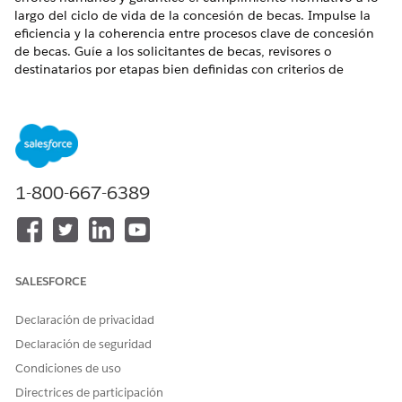
largo del ciclo de vida de la concesión de becas. Impulse la
eficiencia y la coherencia entre procesos clave de concesión
de becas. Guíe a los solicitantes de becas, revisores o
destinatarios por etapas bien definidas con criterios de
entrada y salida específicos.
EDICIONES NECESARIAS
Disponible en: Lightning Experience
1-800-667-6389
Disponible en: Nonprofit Cloud para soluciones de
Grantmaking y Public Sector.
Ver disponibilidad de edición
.
La plantilla de flujo Compartir revisiones de solicitudes está
optimizada para funcionar con Gestión de etapas. Cuando se
utilizan conjuntamente, Gestión de etapas inicia un flujo
SALESFORCE
basado en la plantilla de flujo Compartir revisiones de
solicitudes cuando la revisión de solicitudes entra en una
Declaración de privacidad
etapa específica.
Declaración de seguridad
Condiciones de uso
CONSULTE TAMBIÉN:
Directrices de participación
Gestión de etapa