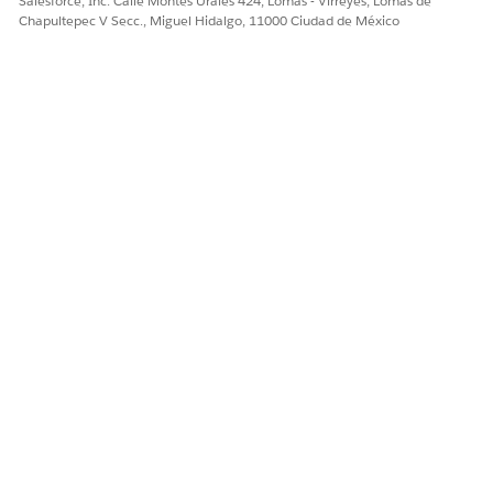
Salesforce, Inc. Calle Montes Urales 424, Lomas - Virreyes, Lomas de
Chapultepec V Secc., Miguel Hidalgo, 11000 Ciudad de México