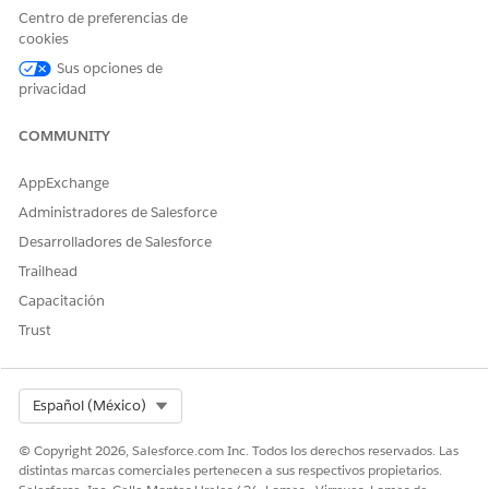
Centro de preferencias de
cookies
Sus opciones de
¿RESOLVIÓ ESTE ARTÍCULO SU PROBLEMA?
privacidad
¡Háganos saber cómo podemos mejorar!
COMMUNITY
Sí
No
AppExchange
Administradores de Salesforce
Desarrolladores de Salesforce
Trailhead
Capacitación
Trust
Select Org
Español (México)
© Copyright 2026, Salesforce.com Inc. Todos los derechos reservados. Las
distintas marcas comerciales pertenecen a sus respectivos propietarios.