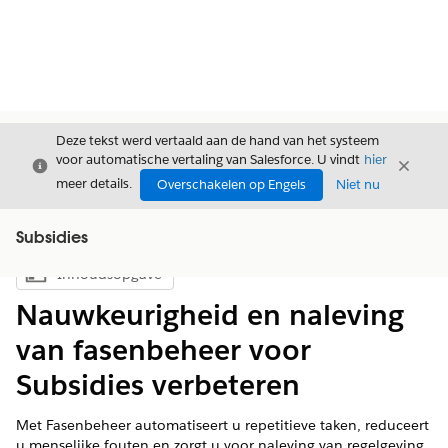
Deze tekst werd vertaald aan de hand van het systeem
voor automatische vertaling van Salesforce. U vindt
hier
Sluiten
Sluite
Sluiten
meer details.
Overschakelen op Engels
Niet nu
Subsidies
Inhoudsopgave
Inhoudsopgave weergeven
Nauwkeurigheid en naleving
van fasenbeheer voor
Subsidies verbeteren
Met Fasenbeheer automatiseert u repetitieve taken, reduceert
u menselijke fouten en zorgt u voor naleving van regelgeving