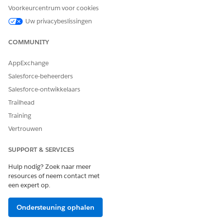
Voorkeurcentrum voor cookies
Uw privacybeslissingen
HEEFT DIT ARTIKEL UW PROBLEEM OPGELOST?
COMMUNITY
Laat ons weten wat we kunnen doen om te verbeteren!
AppExchange
Ja
Nee
Salesforce-beheerders
Salesforce-ontwikkelaars
Trailhead
Training
Vertrouwen
SUPPORT & SERVICES
Hulp nodig? Zoek naar meer
resources of neem contact met
een expert op.
Ondersteuning ophalen