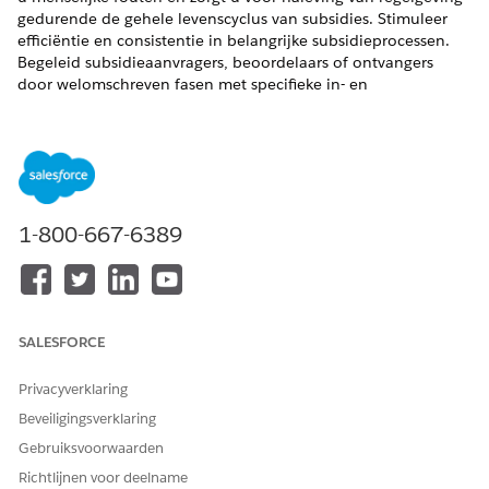
gedurende de gehele levenscyclus van subsidies. Stimuleer
efficiëntie en consistentie in belangrijke subsidieprocessen.
Begeleid subsidieaanvragers, beoordelaars of ontvangers
door welomschreven fasen met specifieke in- en
uitstapcriteria.
VEREISTE EDITIONS
Beschikbaar in: Lightning Experience
1-800-667-6389
Beschikbaar in: Nonprofit Cloud voor Subsidies en
oplossingen voor de publieke sector.
Bekijk
editionbeschikbaarheid
.
De stroomsjabloon Toepassingsbeoordelingen delen is
geoptimaliseerd voor Fasenbeheer. Bij gecombineerd gebruik
SALESFORCE
start Fasenbeheer een stroom op basis van de stroomsjabloon
Toepassingsbeoordelingen delen wanneer de
Privacyverklaring
toepassingsbeoordeling een specifieke fase ingaat.
Beveiligingsverklaring
ZIE OOK:
Gebruiksvoorwaarden
Richtlijnen voor deelname
Fasenbeheer