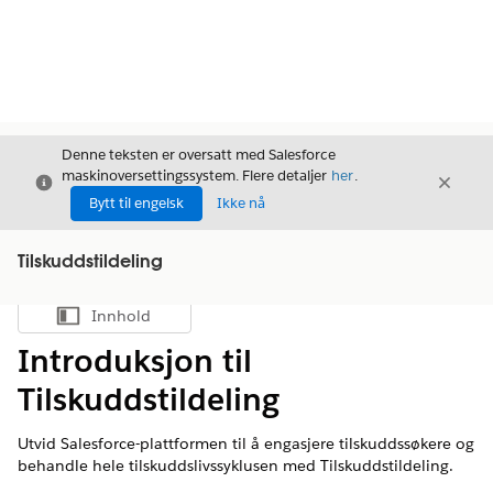
Denne teksten er oversatt med Salesforce
maskinoversettingssystem. Flere detaljer
her
.
Avslutt
Avslut
Avslutt
Bytt til engelsk
Ikke nå
Tilskuddstildeling
Innhold
Vis innholdsfortegnelse
Introduksjon til
Tilskuddstildeling
Utvid Salesforce-plattformen til å engasjere tilskuddssøkere og
behandle hele tilskuddslivssyklusen med Tilskuddstildeling.