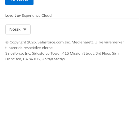
Opprette en prøveorganisasjon i Tilskuddstildeling
Utforsk Tilskuddstildeling ved å registrere deg for en
Levert av
Experience Cloud
prøveversjon med alle funksjoner. Prøveorganisasjoner er
beregnet på konseptutprøving og veiledet
Select Org
Norsk
egenutforskning. De utløper etter 30 dager. Få en
prøveversjon av Løsninger for offentlig sektor eller
© Copyright 2026, Salesforce.com Inc. Med enerett. Ulike varemerker
Nonprofit Cloud for å utforske Tilskuddstildeling.
tilhører de respektive eierne.
Salesforce, Inc. Salesforce Tower, 415 Mission Street, 3rd Floor, San
Francisco, CA 94105, United States
HJALP DENNE ARTIKKELEN MED Å LØSE PROBLEMET DITT?
La oss få vite det slik at vi kan forbedre!
Ja
Nei