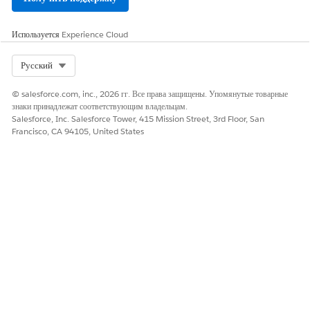
Создание пробной организации предоставления грантов
Ознакомьтесь с предоставлением грантов, зарегистрировавшись
Используется
Experience Cloud
на полнофункциональное пробное взаимодействие. Пробные
организации предназначены для подтверждения концепции и
Select Org
Русский
пошагового самостоятельного исследования. Срок их действия
истекает через 30 дней. Чтобы изучить предоставление
© salesforce.com, inc., 2026 гг. Все права защищены. Упомянутые товарные
грантов, получите пробную версию Public Sector Solutions
знаки принадлежат соответствующим владельцам.
Salesforce, Inc. Salesforce Tower, 415 Mission Street, 3rd Floor, San
или Nonprofit Cloud.
Francisco, CA 94105, United States
ЭТА СТАТЬЯ РЕШИЛА ВАШУ ПРОБЛЕМУ?
Оставьте свой отзыв, чтобы мы могли стать лучше!
Да
Нет