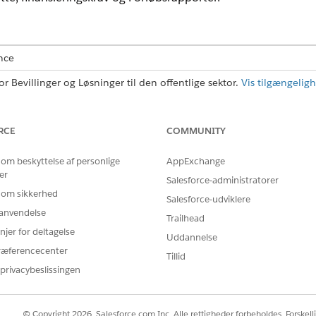
nce
r Bevillinger og Løsninger til den offentlige sektor.
Vis tilgængeligh
BRUGERTILLADELSER PÅKRÆVET
RCE
COMMUNITY
inansieringsstøtte og relaterede
Tilladelsessættet Bevillings
 om beskyttelse af personlige
AppExchange
er
tøtte i Experience Cloud:
Bevillinger til Experience Clo
Salesforce-administratorer
 om sikkerhed
Salesforce-udviklere
tte
fra Appstarter.
r anvendelse
Trailhead
njer for deltagelse
detaljer på højt niveau om, f.eks. Beløb, Kontraktens tidsramme og 
Uddannelse
ræferencecenter
Tillid
privacybeslissingen
il finansieringsstøtten.
idsplan for finansieringsudbetaling eller dokumenter, f.eks. kontrakte
delte bevilling ændres, kan du føje en ændring af finansieringsstøtten
© Copyright 2026, Salesforce.com Inc. Alle rettigheder forbeholdes. Forskell