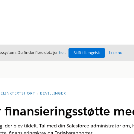
ssystem. Du finder flere detaljer
her
.
Skift til engelsk
Ikke nu
ELINKTEXTSHORT
BEVILLINGER
 finansieringsstøtte med
ng, der blev tildelt. Tal med din Salesforce-administrator om
tte, finansieringskrav og Forløbsrapporter.