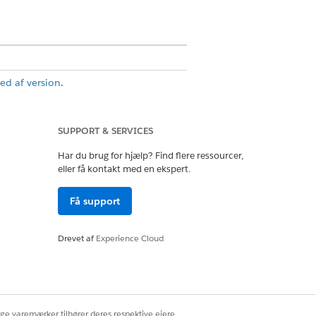
ed af version
.
SUPPORT & SERVICES
manager
Har du brug for hjælp? Find flere ressourcer,
eller få kontakt med en ekspert.
ud-tilladelsessæt
Få support
Budget for, hvordan midlerne er
Drevet af
Experience Cloud
r eller rapporter.
 til finansieringsstøtten.
ige varemærker tilhører deres respektive ejere.