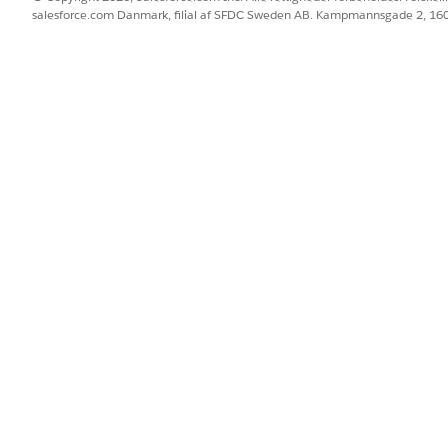
salesforce.com Danmark, filial af SFDC Sweden AB. Kampmannsgade 2, 1
llinger kan du inkludere finansieringsstøtte på din Bevilling
apportere tilbage til dig online. Du kan også tillade bevil
e, som du kan gennemse og godkende eller afvise.
BLEM?
 os!