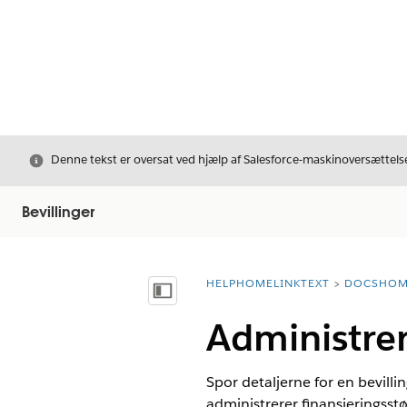
Luk
Denne tekst er oversat ved hjælp af Salesforce-maskinoversættelse
Bevillinger
HELPHOMELINKTEXT
DOCSHOM
breadcrumbDescription
Vis indholdsfortegnelse
Administrer
Spor detaljerne for en bevilli
administrerer finansieringsstø