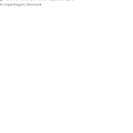
604 Copenhagen, Denmark
er-lokalitet, så modtagerne kan
lingsansøgere at indsende en
Ja
Nej