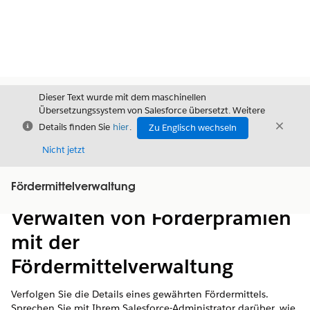
Dieser Text wurde mit dem maschinellen
Übersetzungssystem von Salesforce übersetzt. Weitere
Schließen
Schli
Details finden Sie
hier
.
Zu Englisch wechseln
Schließ
Nicht jetzt
Fördermittelverwaltung
Inhalt
Inhalt anzeigen
Verwalten von Förderprämien
mit der
Fördermittelverwaltung
Verfolgen Sie die Details eines gewährten Fördermittels.
Sprechen Sie mit Ihrem Salesforce-Administrator darüber, wie