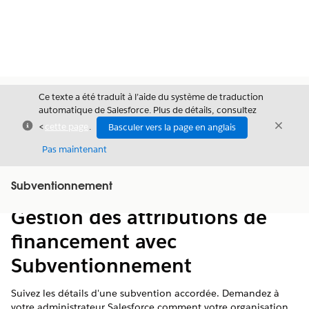
Ce texte a été traduit à l’aide du système de traduction
automatique de Salesforce. Plus de détails, consultez
Fermer
Ferme
<
cette page
.
Basculer vers la page en anglais
Fermer
Pas maintenant
Table des
Subventionnement
Afficher la table des matières
matières
Gestion des attributions de
financement avec
Subventionnement
Suivez les détails d'une subvention accordée. Demandez à
votre administrateur Salesforce comment votre organisation