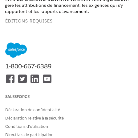
gère les attributions de financement, les exigences qui s'y
rapportent et les rapports d'avancement.
ÉDITIONS REQUISES
Disponible avec : Lightning Experience
Disponible avec : Nonprofit Cloud pour Subventionnement
et Solutions Secteur public.
Afficher la disponibilité
1-800-667-6389
AUTORISATIONS UTILISATEUR REQUISES
Pour créer et modifier des
Ensemble d'autorisations
attributions de financement
Gestionnaire du
et les enregistrements
subventionnement
associés :
SALESFORCE
Pour utiliser des attributions
Ensemble d'autorisations
Déclaration de confidentialité
de financement dans
Subventionnement pour
Experience Cloud :
Experience Cloud
Déclaration relative à la sécurité
Conditions d’utilisation
Dans le Lanceur d'application, recherchez et sélectionnez
Directives de participation
Attribution de financement
.