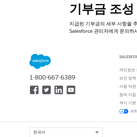
기부금 조성
지급된 기부금의 세부 사항을 추
Salesforce 관리자에게 문의하
필수 EDITION
SALESFO
지원 제품: Lightning Experience
지원 제품: 기부금 조성 기관 및 공공 
개인정보
1-800-667-6389
보안 정책
사용 약관
펀딩 어워드 및 관련 레코드 만들기
참여 지침
쿠키 기본
Experience Cloud에서 펀딩 어
귀하
앱 시작 관리자에서
펀딩 어워
펀딩 어워드를 만듭니다.
자금 지출 방법을 확인할 수 있도
Select Org
한국어
작업을 저장합니다.