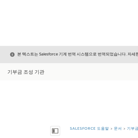
닫기
본 텍스트는 Salesforce 기계 번역 시스템으로 번역되었습니다. 자
기부금 조성 기관
SALESFORCE 도움말
문서
기부금
위치:
목차 표시