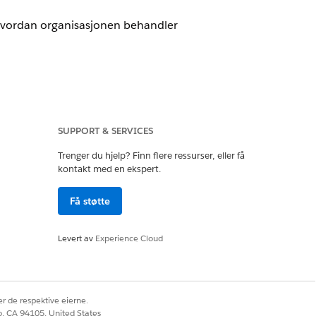
 hvordan organisasjonen behandler
ghet av versjon
.
SUPPORT & SERVICES
Trenger du hjelp? Finn flere ressurser, eller få
kontakt med en ekspert.
elingsleder
Få støtte
nce Cloud-tillatelsessett
Levert av
Experience Cloud
rdan midlene brukes.
r de respektive eierne.
co, CA 94105, United States