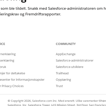
d som ble tildelt. Snakk med Salesforce-administratoren om
nsieringskrav og Fremdriftsrapporter.
nce
r Tilskuddstildeling og Løsninger for offentlig sektor.
Se tilgjengeli
RCE
COMMUNITY
NØDVENDIGE BRUKERTILLATELSER
rnerklæring
AppExchange
serklæring
Salesforce-administratorer
ieringstildelinger og relaterte
Tillatelsessettet Tilskuddstild
 bruk
Salesforce-utviklere
njer for deltakelse
Trailhead
nger i Experience Cloud:
Tilskuddstildeling for Experie
esenter for informasjonskapsler
Opplæring
eling
fra Appstarter.
r Privacy Choices
Trust
ing.
enerelle detaljer som Beløp, Kontraktstidsramme og Budsjett for hvo
© Copyright 2026, Salesforce.com Inc. Med enerett. Ulike varemerker tilhøre
nsieringstildelingen.
Salesforce, Inc. Salesforce Tower, 415 Mission Street, 3rd Floor, San Francis