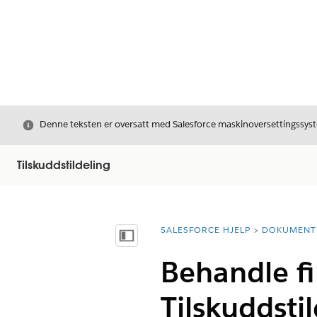
Avslutt
Denne teksten er oversatt med Salesforce maskinoversettingssyste
Tilskuddstildeling
SALESFORCE HJELP
DOKUMENT
Du er her:
Vis innholdsfortegnelse
Behandle fi
Tilskuddsti