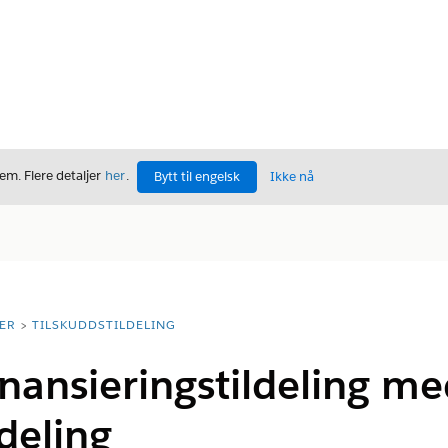
m. Flere detaljer
her
.
Bytt til engelsk
Ikke nå
ER
TILSKUDDSTILDELING
nansieringstildeling me
ldeling