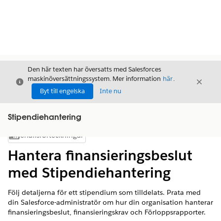
Den här texten har översatts med Salesforces
maskinöversättningssystem. Mer information
här
.
Stäng
Stäng
Stäng
Byt till engelska
Inte nu
Stipendiehantering
Innehållsförteckningar
Visa innehållsförteckning
Hantera finansieringsbeslut
med Stipendiehantering
Följ detaljerna för ett stipendium som tilldelats. Prata med
din Salesforce-administratör om hur din organisation hanterar
finansieringsbeslut, finansieringskrav och Förloppsrapporter.