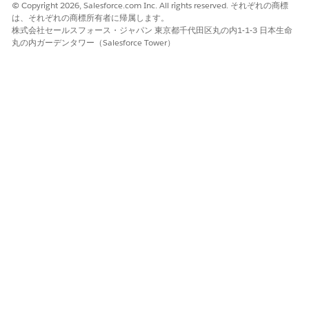
© Copyright 2026, Salesforce.com Inc. All rights reserved. それぞれの商標
作業内容を保存します。
は、それぞれの商標所有者に帰属します。
株式会社セールスフォース・ジャパン 東京都千代田区丸の内1-1-3 日本生命
丸の内ガーデンタワー（Salesforce Tower）
関連項目:
予算管理
この記事で問題は解決されましたか?
ご意見をお待ちしております。
はい
いいえ