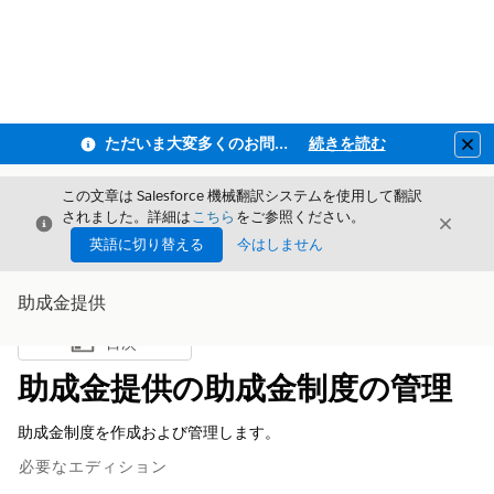
ただいま大変多くのお問い合わせをいただいており、ご連絡までにお時間を頂戴しております
続きを読む
Clo
この文章は Salesforce 機械翻訳システムを使用して翻訳
されました。詳細は
こちら
をご参照ください。
閉じる
閉じ
閉じる
英語に切り替える
今はしません
助成金提供
目次
目次を表示
助成金提供の助成金制度の管理
助成金制度を作成および管理します。
必要なエディション