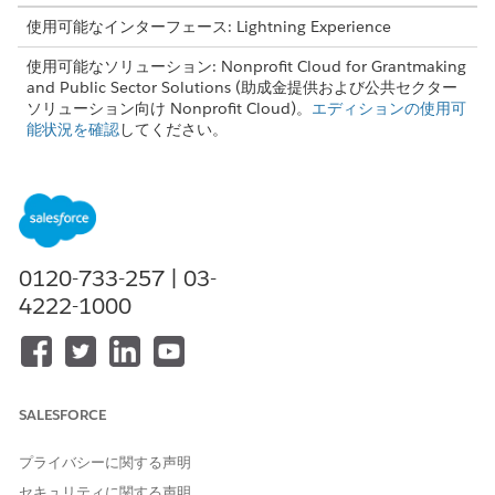
使用可能なインターフェース: Lightning Experience
使用可能なソリューション: Nonprofit Cloud for Grantmaking
and Public Sector Solutions (助成金提供および公共セクター
ソリューション向け Nonprofit Cloud)。
エディションの使用可
能状況を確認
してください。
必要なユーザー権限
資金調達商談を作成および編
「助成金提供マネージャー」
集する
権限セット
0120-733-257 | 03-
Experience Cloud で資金調達
「Experience Cloud の助成金
4222-1000
商談を使用する
提供」権限セット
または
[資金調達商談] が非公開に設
定されている組織では、外部
SALESFORCE
ユーザーに表示する資金調達
商談に対する「参照」アクセ
プライバシーに関する声明
ス権。
セキュリティに関する声明