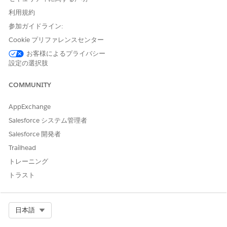
アプリケーションランチャーで、
[資金授与商談]
を見つけて選
利用規約
択します。
参加ガイドライン:
助成金制度を作成します。
必要に応じて項目に入力します。
Cookie プリファレンスセンター
助成金制度に関する項目に入力するときは、情報が公的に (た
お客様によるプライバシー
とえば、助成金提供 Experience Cloud サイトで) 入手可能で
設定の選択肢
あるかどうかを考慮してください。助成金提供 Experience
Cloud サイトで公開される可能性がある項目の例としては、
COMMUNITY
助成金制度の名前、説明、申請手順があります。
この助成金制度に関連付けられた予算を申請者に入力させる場
AppExchange
合は、[予算テンプレート] 項目に予算を追加します。
Salesforce システム管理者
Salesforce 開発者
Trailhead
トレーニング
予算カテゴリの値を入力するには、予算カテゴリと予
メモ
トラスト
算期間を追加します。
Select Org
日本語
開始日と終了日よりも複雑なタイムラインを使用するには、申
請タイムラインを追加します。