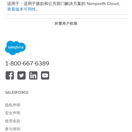
适用于：适用于拨款和公共部门解决方案的 Nonprofit Cloud。
查看版本可用性
。
所需用户权限
创建和编辑资助机会：
拨款经理权限集
要在 Experience Cloud 中使
Experience Cloud 拨款权限集
用资助机会：
或者
1-800-667-6389
在资助机会设置为专用的组织
中，对您想要外部用户查看的
资助机会拥有读取访问权限。
在应用程序启动器中找到并选择
资助机会
。
SALESFORCE
创建资助机会。
根据需要填写相应字段。
隐私声明
在填写资助机会的字段时，请考虑是否可以通过公开渠道获取信
息，例如在您的拨款Experience Cloud 站点中。拨款
安全声明
Experience Cloud 站点中可能显示的几个字段有“资助机会名
使用条款
称”、“描述”和“申请说明”。
参与准则