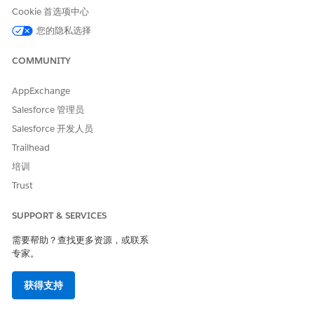
如果希望申请人填写与此“资助机会”相关的预算，请在“预算模
Cookie 首选项中心
板”字段中添加预算。
您的隐私选择
COMMUNITY
AppExchange
要输入预算类别值，请添加预算类别和预算期间。
备注
Salesforce 管理员
Salesforce 开发人员
要使用比开始和结束日期更复杂的时间线，请添加申请时间线。
Trailhead
保存操作。
培训
Trust
另请参阅：
预算管理
SUPPORT & SERVICES
需要帮助？查找更多资源，或联系
专家。
本文章是否解决您的问题？
请与我们共享您的想法，以便我们进行改进！
获得支持
是
否