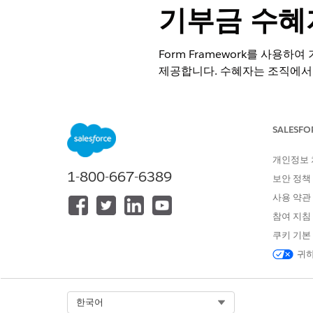
기부금 수혜
Form Framework를 사용하
제공합니다. 수혜자는 조직에서 
필수 EDITION
SALESFO
지원 제품: Lightning Experience
지원 제품: 기부금 조성 기관 및 공공 
개인정보
1-800-667-6389
보안 정책
사용 약관
진행 현황 보고서 만들기:
참여 지침
쿠키 기본
Form Framework를 사용
귀하
양식의 각 섹션에 대해 Omn
응용 프로그램 렌더링 메서드를
응용 프로그램 렌더링 메서드
을 만듭니다.
Select Org
한국어