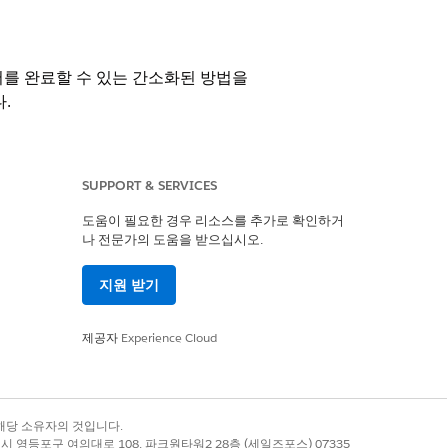
보고서를 완료할 수 있는 간소화된 방법을
.
SUPPORT & SERVICES
도움이 필요한 경우 리소스를 추가로 확인하거
나 전문가의 도움을 받으십시오.
지원 받기
집합
제공자
Experience Cloud
양식을 만듭니다.
 전용 버전을 만듭니다.
기 전용 버전을 번들링하여 전체 양식 섹션
록 상표는 해당 소유자의 것입니다.
별시 영등포구 여의대로 108, 파크원타워2 28층 (세일즈포스) 07335