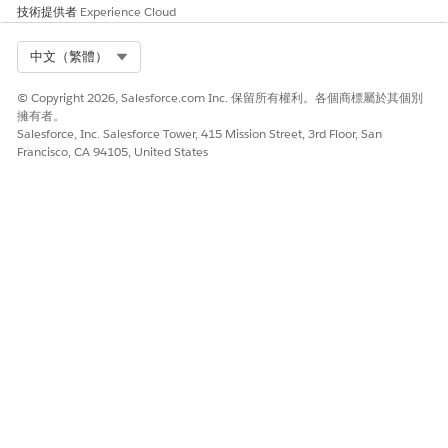
技術提供者
Experience Cloud
Select Org
中文（繁體）
© Copyright 2026, Salesforce.com Inc. 保留所有權利。各個商標屬於其個別
擁有者。
Salesforce, Inc. Salesforce Tower, 415 Mission Street, 3rd Floor, San
Francisco, CA 94105, United States