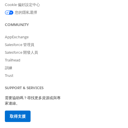
若要顯示進度報告表單,請新增「表單檢閱」元件。
Cookie 偏好設定中心
您的隱私選擇
「贈款 Experience Cloud」範本包含「資金獎勵條件區段」記
錄頁面上的「表單架構」元件。若要手動將元件新增至記錄頁
COMMUNITY
面,請透過新增「表單區段」元件來顯示進度報告區段。
AppExchange
另請參照：
Salesforce 管理員
表單架構
Salesforce 開發人員
Trailhead
訓練
此文章是否解決您的問題？
Trust
請讓我們知道，以便我們改進！
SUPPORT & SERVICES
是
否
需要協助嗎？尋找更多資源或與專
家連線。
取得支援