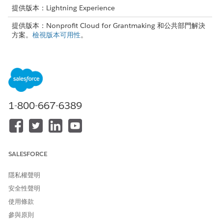
提供版本：Lightning Experience
提供版本：Nonprofit Cloud for Grantmaking 和公共部門解決
方案。
檢視版本可用性
。
需要的使用者權限
若要建立進度報告:
「贈款管理員」權限集
使用「表單架構」在「資金獎勵需求」物件上建立贈款進度報告
1-800-667-6389
表單。
為表單的每個區段建立 Omnistudio 或流程式表單。建立每
個表單的可編輯且唯讀版本。
建立應用程式呈現方法,並將其對應至 Omnistudio 或流程
式表單。
SALESFORCE
建立對應至應用程式呈現方法的應用程式階段定義記錄,將可
編輯和唯讀版本配套,以建立完整的表單區段。
隱私權聲明
將申請階段定義新增至資金獎勵需求。
安全性聲明
「贈款 Experience Cloud」範本包含「資金獎勵需求」記錄頁
使用條款
面上的「表單架構」元件。若要手動將元件新增至記錄頁面:
參與原則
若要顯示進度報告表單的概觀,請新增「表單概觀」元件。