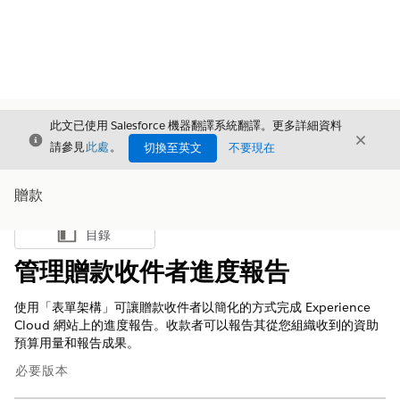
此文已使用 Salesforce 機器翻譯系統翻譯。更多詳細資料
結束
結束
結束
請參見
此處
。
切換至英文
不要現在
贈款
目錄
顯示目錄
管理贈款收件者進度報告
使用「表單架構」可讓贈款收件者以簡化的方式完成 Experience
Cloud 網站上的進度報告。收款者可以報告其從您組織收到的資助
預算用量和報告成果。
必要版本